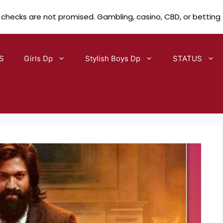
 checks are not promised. Gambling, casino, CBD, or betting
S
Girls Dp
Stylish Boys Dp
STATUS