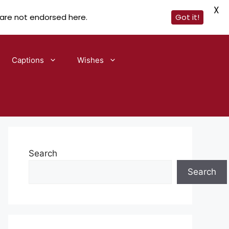
X
 are not endorsed here.
Got it!
Captions
Wishes
Search
Search