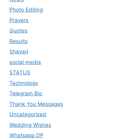
Photo Editing
Prayers
Quotes
Results
Shayari
social media
STATUS
Technology
Telegram Bio
Thank You Messages
Uncategorized
Wedding Wishes
Whatsapp DP