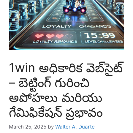
1win అధికారిక వెబ్‌సైట్
– బెట్టింగ్ గురించి
అపోహలు మరియు
గేమిఫికేషన్ ప్రభావం
March 25, 2025
by
Walter A. Duarte