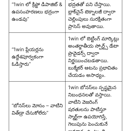
“1win లో క్రిప్టో డిపాజిట్ &
భద్రతతో పని చేస్తాయి.
ఉపసంహరణలు భద్రంగా
బ్లాక్‌చైన్ టెక్నాలజీ ద్వారా
ఉండవు”
చెల్లింపులు సురక్షితంగా
ప్రాసెస్ అవుతాయి.
1win లో బెట్టింగ్ మార్కెట్లు
అంతర్జాతీయ స్పోర్ట్స్ డేటా
“1win ప్లేయర్లను
ప్రొవైడర్స్ ద్వారా
ఉద్దేశపూర్వకంగా
నిర్ణయించబడతాయి.
ఓడిస్తారు”
బుక్మేకర్ ఆటను ప్రభావితం
చేయడం అసాధ్యం.
1win బోనస్‌లు స్పష్టమైన
నిబంధనలతో వస్తాయి.
వాటిని వెజరింగ్
“బోనస్‌లు మోసం – వాటిని
షరతులను పాటిస్తూ
విత్‌డ్రా చేసుకోలేరు”
స్మార్ట్‌గా ఉపయోగిస్తే,
గెలుపును పెంచుకునే