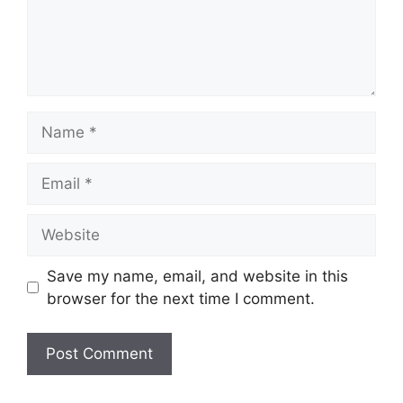
Name
Email
Website
Save my name, email, and website in this
browser for the next time I comment.