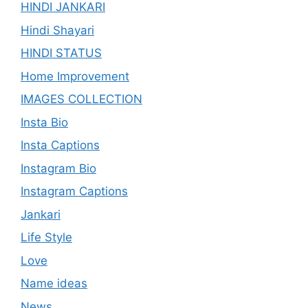
HINDI JANKARI
Hindi Shayari
HINDI STATUS
Home Improvement
IMAGES COLLECTION
Insta Bio
Insta Captions
Instagram Bio
Instagram Captions
Jankari
Life Style
Love
Name ideas
News