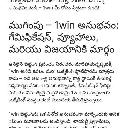
మీ బెట్టింగ్‌ను ఒక గేమ్‌లా మార్చి, మరింత వినోదాన్ని
అనుభవించండి – 1win మీ కోసం సిద్ధంగా ఉంది!
ముగింపు – 1win అనుభవం:
గేమిఫికేషన్, వ్యూహాలు,
మరియు విజయానికి మార్గం
ఆన్‌లైన్ బెట్టింగ్ ప్రపంచం నిరంతరం మారిపోతున్నప్పటికీ,
1win అనేది కేవలం మరో బుక్మేకింగ్ ప్లాట్‌ఫారమ్ మాత్రమే
కాదు – ఇది ఆటగాళ్ల అనుభవాన్ని కొత్త స్థాయికి తీసుకెళ్లే
విప్లవాత్మక వేదిక. ఆధునిక టెక్నాలజీ, గేమిఫికేషన్ ఫీచర్లు,
మరియు వినూత్నమైన ప్రమోషన్లు 1win ను సంప్రదాయ
బుక్మేకింగ్ సంస్థల కంటే ముందుకు తీసుకెళ్తున్నాయి.
1win బెట్టింగ్‌ను ఒక వినోద అనుభవంగా మార్చేందుకు అనేక
గేమింగ్ మూలకాలను అందిస్తోంది. లాయల్టీ ప్రోగ్రామ్‌లు,