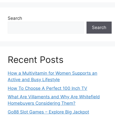
Search
Search
Recent Posts
How a Multivitamin for Women Supports an
Active and Busy Lifestyle
How To Choose A Perfect 100 Inch TV
What Are Villaments and Why Are Whitefield
Homebuyers Considering Them?
Go88 Slot Games – Explore Big Jackpot