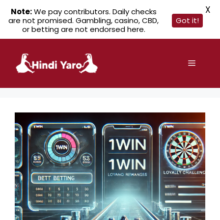
X
Note:
We pay contributors. Daily checks
are not promised. Gambling, casino, CBD,
Got it!
or betting are not endorsed here.
Skip
to
Menu
content