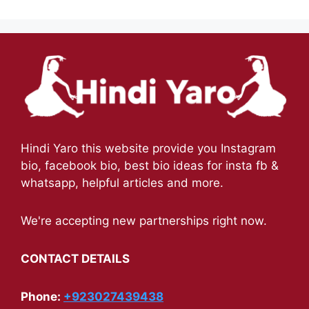
Hindi Yaro this website provide you Instagram
bio, facebook bio, best bio ideas for insta fb &
whatsapp, helpful articles and more.
We're accepting new partnerships right now.
CONTACT DETAILS
Phone:
+923027439438