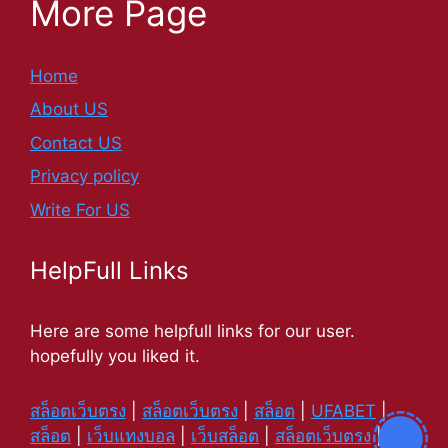
More Page
Home
About US
Contact US
Privacy policy
Write For US
HelpFull Links
Here are some helpfull links for our user.
hopefully you liked it.
สล็อตเว็บตรง
|
สล็อตเว็บตรง
|
สล็อต
|
UFABET
|
สล็อต
|
เว็บแทงบอล
|
เว็บสล็อต
|
สล็อตเว็บตรง
|