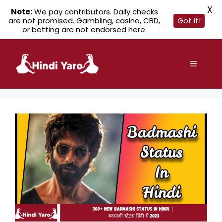
X
Note:
We pay contributors. Daily checks
are not promised. Gambling, casino, CBD,
Got it!
or betting are not endorsed here.
Skip
to
Menu
content