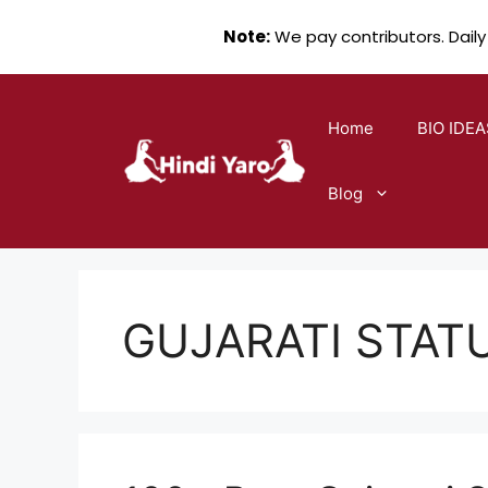
Note:
We pay contributors. Daily
Skip
to
Home
BIO IDEA
content
Blog
GUJARATI STAT