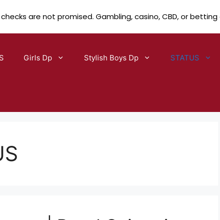
 checks are not promised. Gambling, casino, CBD, or betting
S
Girls Dp
Stylish Boys Dp
STATUS
US