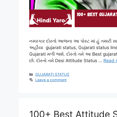
નમસ્કાર દોસ્તો આજના આ પોસ્ટ માં હું તમારી સાથ
અહીંયા gujarati status, Gujarati status lin
Gujarati મળી જશે. દોસ્તો તમે આ Best gujarati
છો. દોસ્તો તમે Desi Attitude Status …
Read 
Categories
GUJARATI STATUS
Leave a comment
100+ Best Attitude S