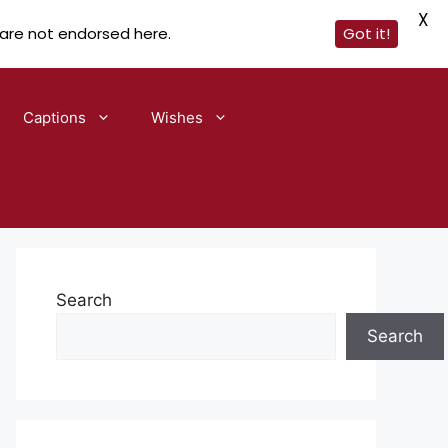
X
 are not endorsed here.
Got it!
Captions
Wishes
Search
Search