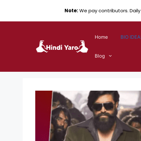
Note:
We pay contributors. Daily
Skip
to
Home
BIO IDEA
content
Blog