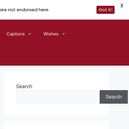
X
 are not endorsed here.
Got it!
Captions
Wishes
Search
Search