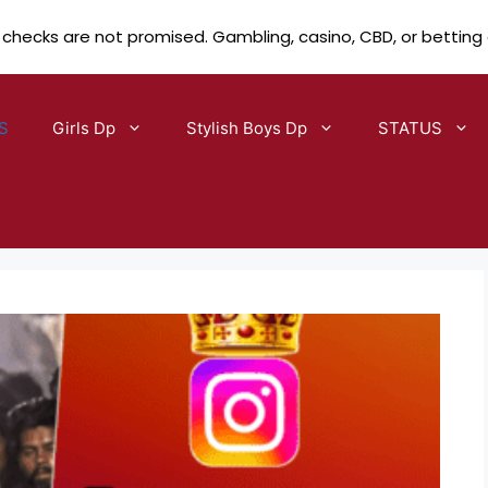
 checks are not promised. Gambling, casino, CBD, or betting
S
Girls Dp
Stylish Boys Dp
STATUS