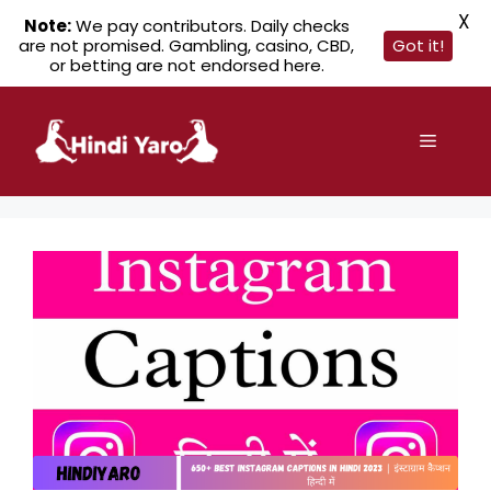
X
Note:
We pay contributors. Daily checks
are not promised. Gambling, casino, CBD,
Got it!
or betting are not endorsed here.
Skip
to
Menu
content