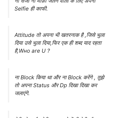
ना सजा ना माफ़ी ‎जलने वालो के लिए ‎अपनी
Selfie ‎ही काफी.
Attitude तो ‪अपना‬ भी ‪‎खतरनाक‬ है ,जिसे‬ भुला
‪दिया‬ उसे ‪‎भुला‬ दिया,फिर‬ एक ‪ही‬ शब्द ‪याद‬ रहता
है,Wнo are U ?
ना Block किया था और ना Block करेंगे , तुझे
तो अपना Status और Dp दिखा दिखा कर
जलाएंगे.