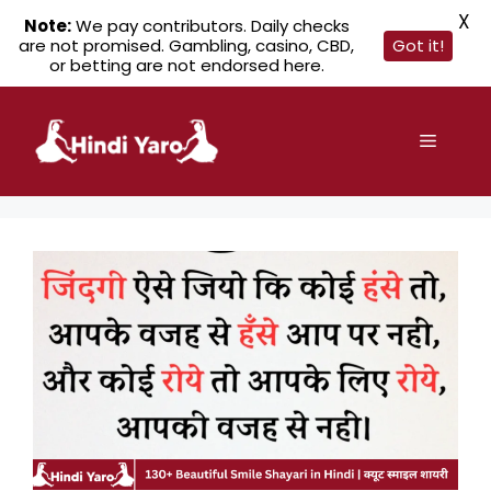
X
Note:
We pay contributors. Daily checks
are not promised. Gambling, casino, CBD,
Got it!
or betting are not endorsed here.
Skip
to
Menu
content