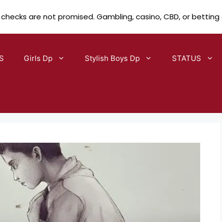
 checks are not promised. Gambling, casino, CBD, or betting
S
Girls Dp
Stylish Boys Dp
STATUS