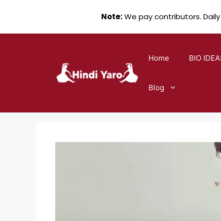
Note:
We pay contributors. Daily
Skip
to
Home
BIO IDEA
content
Blog