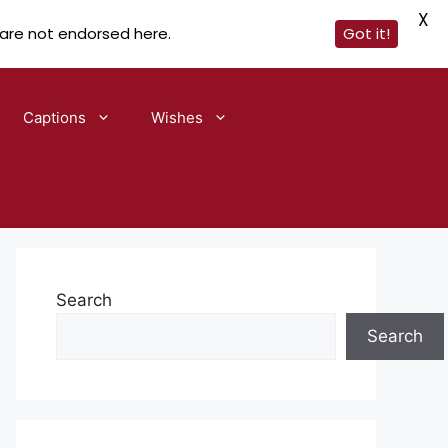
X
 are not endorsed here.
Got it!
Captions
Wishes
Search
Search