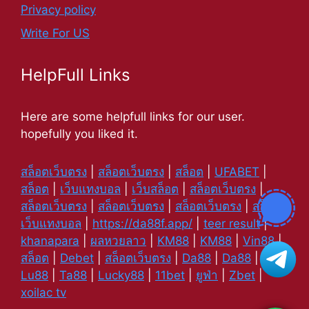
Privacy policy
Write For US
HelpFull Links
Here are some helpfull links for our user.
hopefully you liked it.
สล็อตเว็บตรง
|
สล็อตเว็บตรง
|
สล็อต
|
UFABET
|
สล็อต
|
เว็บแทงบอล
|
เว็บสล็อต
|
สล็อตเว็บตรง
|
สล็อตเว็บตรง
|
สล็อตเว็บตรง
|
สล็อตเว็บตรง
|
สล็อต
|
เว็บแทงบอล
|
https://da88f.app/
|
teer result
|
khanapara
|
ผลหวยลาว
|
KM88
|
KM88
|
Vin88
|
สล็อต
|
Debet
|
สล็อตเว็บตรง
|
Da88
|
Da88
|
Lu88
|
Ta88
|
Lucky88
|
11bet
|
ยูฟ่า
|
Zbet
|
xoilac tv