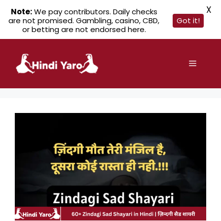
X
Note:
We pay contributors. Daily checks
are not promised. Gambling, casino, CBD,
Got it!
or betting are not endorsed here.
Skip
to
Menu
content