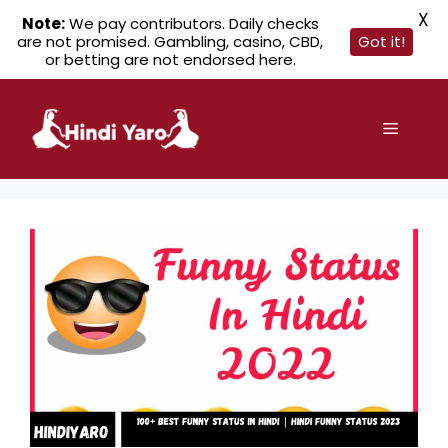
X
Note:
We pay contributors. Daily checks
are not promised. Gambling, casino, CBD,
Got it!
or betting are not endorsed here.
Skip
to
Menu
content