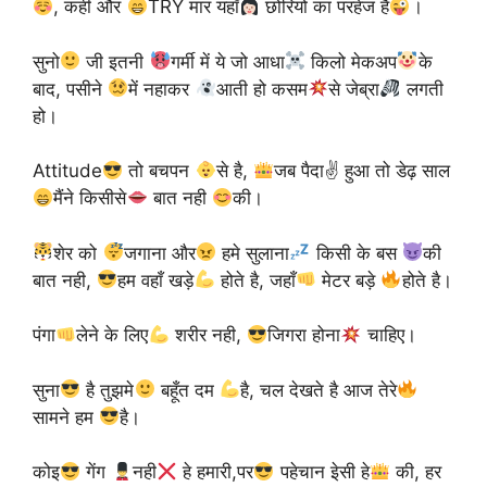
, कही और
TRY मार यहाँ
छोरियों का परहेज है
।
सुनो
जी इतनी
गर्मी में ये जो आधा
किलो मेकअप
के
बाद, पसीने
में नहाकर
आती हो कसम
से जेब्रा
लगती
हो।
Attitude
तो बचपन
से है,
जब पैदा✌
हुआ तो डेढ़ साल
मैंने किसीसे
बात नही
की।
शेर को
जगाना और
हमे सुलाना
किसी के बस
की
बात नही,
हम वहाँ खड़े
होते है, जहाँ
मेटर बड़े
होते है।
पंगा
लेने के लिए
शरीर नही,
जिगरा होना
चाहिए।
सुना
है तुझमे
बहूँत दम
है, चल देखते है आज तेरे
सामने हम
है।
कोइ
गेंग
नही
हे हमारी,पर
पहेचान इेसी हे
की, हर