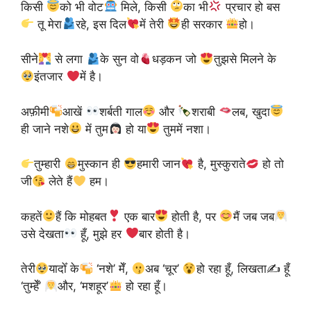
किसी
को भी वोट
मिले, किसी
का भी
प्रचार हो बस
तू मेरा
रहे, इस दिल
में तेरी
ही सरकार
हो।
सीने
से लगा
के सुन वो
धड़कन जो
तुझसे मिलने के
इंतजार
में है।
अफ़ीमी
आखें
शर्बती गाल
और
शराबी
लब, खुदा
ही जाने नशे
में तुम
हो या
तुममें नशा।
तुम्हारी
मुस्कान ही
हमारी जान
है, मुस्कुराते
हो तो
जी
लेते हैं
हम।
कहतें
हैं कि मोहबत
एक बार
होती है, पर
मैं जब जब
उसे देखता
हूँ, मुझे हर
बार होती है।
तेरी
यादोँ के
‘नशे’ मेँ,
अब ‘चूर’
हो रहा हूँ, लिखता✍
हूँ
‘तुम्हेँ’
और, ‘मशहूर’
हो रहा हूँ।