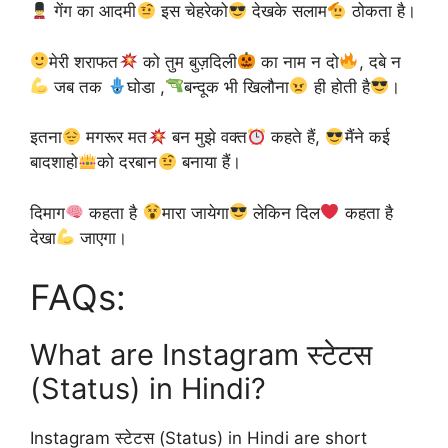
गेंग का आदमी
इस चेहरेको
देखके सलाम
ठोकता है।
मेरी शराफत
को तुम बुज़दिली
का नाम न दो
, दबे न
जब तक
घोडा ,
बन्दूक भी खिलौना
ही होती है
।
इतना
मगरूर मत
बन मुझे वक्त
कहते हैं,
मैंने कई
बादशाहो
को दरबान
बनाया हैं।
दिमाग
कहता है
मारा जायेगा
लेकिन दिल
कहता है
देखा
जाएगा।
FAQs:
What are Instagram स्टेटस
(Status) in Hindi?
Instagram स्टेटस (Status) in Hindi are short