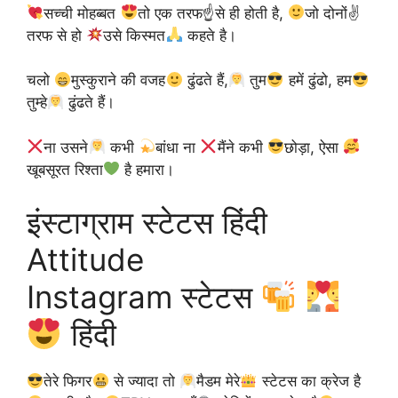
सच्ची मोहब्बत
तो एक तरफ☝
से ही होती है,
जो दोनों✌
तरफ से हो
उसे किस्मत
कहते है।
चलो
मुस्कुराने की वजह
ढुंढते हैं,
तुम
हमें ढुंढो, हम
तुम्हे
ढुंढते हैं।
ना उसने
कभी
बांधा ना
मैंने कभी
छोड़ा, ऐसा
खूबसूरत रिश्ता
है हमारा।
इंस्टाग्राम स्टेटस हिंदी
Attitude
Instagram स्टेटस
हिंदी
तेरे फिगर
से ज्यादा तो
मैडम मेरे
स्टेटस का क्रेज है