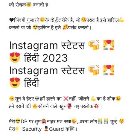
को रोचक
बनाती है।
♥️
जिंदगी गुजारने
के दो✌
तरीके है, जो
पसंद है इसे हासिल
करलो या जो
हासिल है इसे
पसंद करलो।
Instagram स्टेटस
हिंदी 2023
Instagram स्टेटस
हिंदी
सुन बे हेटर
हमें हारने का
नहीं, जीतने
का है शौक
हमें हराने की
सोचने वाले पहुंच
गए परलोक
।
मेरी
DP पर तुम
नज़र मत रखो
, वरना लोग
तुम्हें
मेरा
Security
Guard कहेंगे।