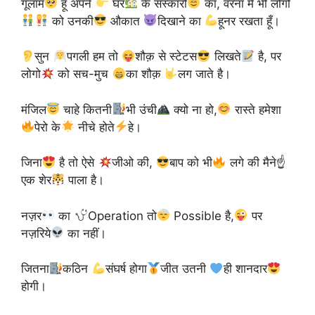
गूलाम
हूँ अपने
घर
के संस्कारों
का, वरना मै भी लोगों
को उनकी
औकात
दिखाने का
हूनर रखता हूँ।
सुन
पगली हम तो ‪
शौक़ से ‪स्टेटस‬
लिखते
है, पर
लोगो
को सच-मुच
का ‪शौक़
लग जाते है।
मंजिल
चाहे कितनी
भी उंची
क्यो ना हो,
रास्ते हमेशा
पेरो के
नीचे होते
हे।
जिना
है तो ऐसे
जीओ की,
बाप को भी
लगे की मैने☝
एक शेर
पाला है।
नज़र
का
Operation तो
Possible है,
पर
नज़रिये
का नहीं।
जितना
कठिन
संघर्ष होगा
जीत उतनी
ही शानदार
होगी।