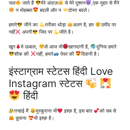
जल
जाते हैं
मेरे अंदाज़
से मेरे दुश्मन
,एक मुद्दत से मैंने
न मोहब्बत
बदली और न
दोस्त बदले।
हमारे
जीने का
तरीका थोड़ा
अलग है, हम
उमीद पर
नहीं
अपनी
जिद पर
जीते है।
खून
मे ऊबाल,
वो आज भी
खानदानी है,
दुनिया हमारे
शौक की
नहीं, हमारे
तेवर की
दिवानी है।
इंस्टाग्राम स्टेटस हिंदी Love
Instagram स्टेटस
हिंदी
तन्हाई मैं
मुस्कुराना भी
इश्क़ है, इस बात
को सब से
छुपाना
भी इश्क़ है।