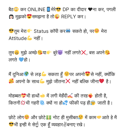
बैठ
कर ONLINE
मेरे
DP का दीदार
♥️
ना कर, पगली
मुझको
समझना है तो
REPLY कर।
तुम मेरा
Status कॉपी कर
सकते हो, पर
मेरा
Attitude
नहीं।
तुम
मुझे अच्छे
या
बुरे
नहीं लगते
, बस अपने
लगते
हो।
मैं दुनिआ
से लड़
सकता हुँ
पर अपनो
से नहीं, क्योँकि
अपनो के साथ
मुझे जीतना
नहीं बल्कि जीना
है।
मोहब्बत
भी हाथों
में लगी मेहँदी
की तरह
होती है,
कितनी
भी गहरी
क्यों ना हो
फीकी पड़ ही
जाती है।
छोटे लोग
और छोटे
नोट ही मुसीबत
में काम
आते हे मै
भी इन्ही मे से☝
एक हूँ व्यवहार✌
बनाए रखे।