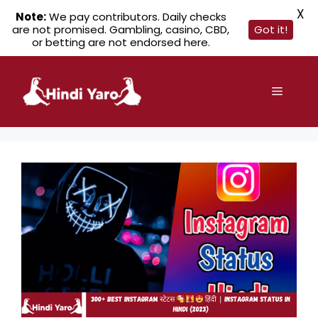
X
Note:
We pay contributors. Daily checks
are not promised. Gambling, casino, CBD,
Got it!
or betting are not endorsed here.
Skip
to
Menu
content