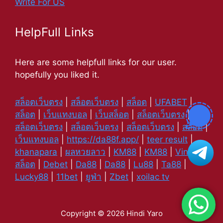
Write For US
HelpFull Links
Here are some helpfull links for our user.
hopefully you liked it.
สล็อตเว็บตรง
|
สล็อตเว็บตรง
|
สล็อต
|
UFABET
|
สล็อต
|
เว็บแทงบอล
|
เว็บสล็อต
|
สล็อตเว็บตรง
|
สล็อตเว็บตรง
|
สล็อตเว็บตรง
|
สล็อตเว็บตรง
|
สล็อต
|
เว็บแทงบอล
|
https://da88f.app/
|
teer result
|
khanapara
|
ผลหวยลาว
|
KM88
|
KM88
|
Vin88
|
สล็อต
|
Debet
|
Da88
|
Da88
|
Lu88
|
Ta88
|
Lucky88
|
11bet
|
ยูฟ่า
|
Zbet
|
xoilac tv
Copyright © 2026 Hindi Yaro