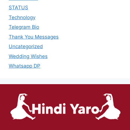
STATUS
Technology
Telegram Bio
Thank You Messages
Uncategorized
Wedding Wishes
Whatsapp DP