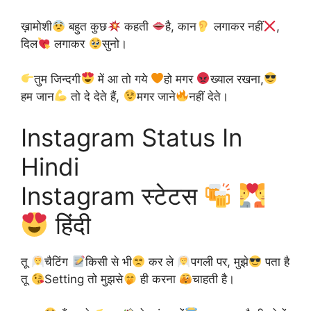
ख़ामोशी
बहुत कुछ
कहती
है, कान
लगाकर नहीं
,
दिल
लगाकर
सुनो।
तुम जिन्दगी
में आ तो गये
हो मगर
ख्याल रखना,
हम जान
तो दे देते हैं,
मगर जाने
नहीं देते।
Instagram Status In
Hindi
Instagram स्टेटस
हिंदी
तू ‎
चैटिंग
किसी से भी
कर ले ‎
पगली ‬पर, ‪मुझे‬
पता है
तू ‎
Setting‬ तो मुझसे
ही करना
चाहती है।