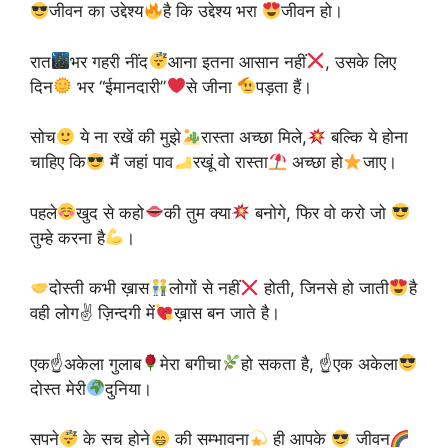
जीवन का उद्देश्य
है कि उद्देश्य भरा
जीवन हो।
रात
भर गहरी नींद
आना इतना आसान नहीं
, उसके लिए
दिन
भर “ईमानदारी”
से जीना
पड़ता हैं।
सोच
ये ना रखें की मुझे
रास्ता अच्छा मिले,
बल्कि ये होना
चाहिए कि
मैं जहां पाव
रखूं वो रास्ता
अच्छा हो
जाए।
पहले
खुद से कहो
की तुम क्या
बनोगे, फिर वो करो जो
तुम्हे करना है
।
दोस्ती कभी ख़ास
लोगों से नहीं
होती, जिनसे हो जाती
है
वही लोग✌
ज़िन्दगी में
ख़ास बन जाते है।
एक☝
अकेला गुलाब
मेरा बगीचा
हो सकता है, ☝
एक अकेला
दोस्त मेरी
दुनिया।
सपने
के सच होने
की सम्भावना
ही आपके
जीवन