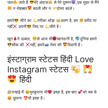
जल
जाते हैं
मेरे अंदाज़
से मेरे दुश्मन
,एक मुद्दत से मैंने
न मोहब्बत
बदली और न
दोस्त बदले।
हमारे
जीने का
तरीका थोड़ा
अलग है, हम
उमीद पर
नहीं
अपनी
जिद पर
जीते है।
खून
मे ऊबाल,
वो आज भी
खानदानी है,
दुनिया हमारे
शौक की
नहीं, हमारे
तेवर की
दिवानी है।
इंस्टाग्राम स्टेटस हिंदी Love
Instagram स्टेटस
हिंदी
तन्हाई मैं
मुस्कुराना भी
इश्क़ है, इस बात
को सब से
छुपाना
भी इश्क़ है।