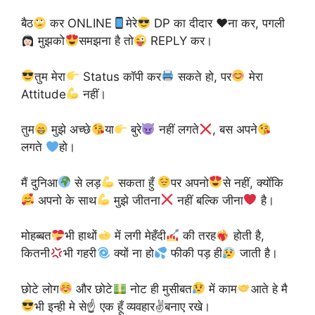
बैठ
कर ONLINE
मेरे
DP का दीदार
♥️
ना कर, पगली
मुझको
समझना है तो
REPLY कर।
तुम मेरा
Status कॉपी कर
सकते हो, पर
मेरा
Attitude
नहीं।
तुम
मुझे अच्छे
या
बुरे
नहीं लगते
, बस अपने
लगते
हो।
मैं दुनिआ
से लड़
सकता हुँ
पर अपनो
से नहीं, क्योँकि
अपनो के साथ
मुझे जीतना
नहीं बल्कि जीना
है।
मोहब्बत
भी हाथों
में लगी मेहँदी
की तरह
होती है,
कितनी
भी गहरी
क्यों ना हो
फीकी पड़ ही
जाती है।
छोटे लोग
और छोटे
नोट ही मुसीबत
में काम
आते हे मै
भी इन्ही मे से☝
एक हूँ व्यवहार✌
बनाए रखे।