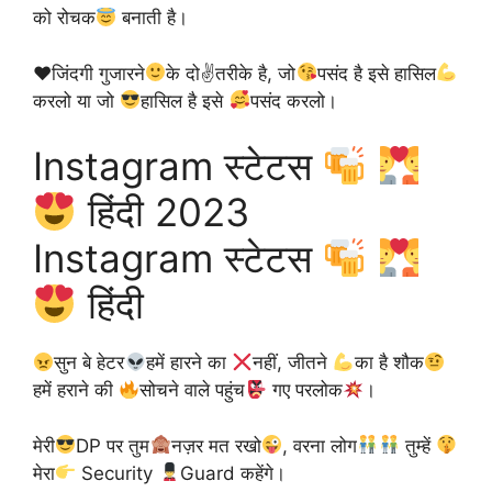
को रोचक
बनाती है।
♥️
जिंदगी गुजारने
के दो✌
तरीके है, जो
पसंद है इसे हासिल
करलो या जो
हासिल है इसे
पसंद करलो।
Instagram स्टेटस
हिंदी 2023
Instagram स्टेटस
हिंदी
सुन बे हेटर
हमें हारने का
नहीं, जीतने
का है शौक
हमें हराने की
सोचने वाले पहुंच
गए परलोक
।
मेरी
DP पर तुम
नज़र मत रखो
, वरना लोग
तुम्हें
मेरा
Security
Guard कहेंगे।