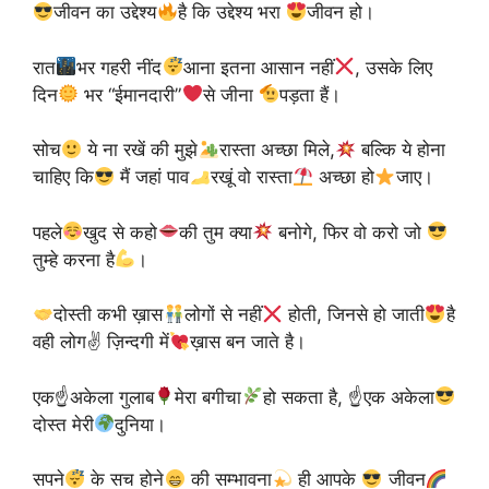
जीवन का उद्देश्य
है कि उद्देश्य भरा
जीवन हो।
रात
भर गहरी नींद
आना इतना आसान नहीं
, उसके लिए
दिन
भर “ईमानदारी”
से जीना
पड़ता हैं।
सोच
ये ना रखें की मुझे
रास्ता अच्छा मिले,
बल्कि ये होना
चाहिए कि
मैं जहां पाव
रखूं वो रास्ता
अच्छा हो
जाए।
पहले
खुद से कहो
की तुम क्या
बनोगे, फिर वो करो जो
तुम्हे करना है
।
दोस्ती कभी ख़ास
लोगों से नहीं
होती, जिनसे हो जाती
है
वही लोग✌
ज़िन्दगी में
ख़ास बन जाते है।
एक☝
अकेला गुलाब
मेरा बगीचा
हो सकता है, ☝
एक अकेला
दोस्त मेरी
दुनिया।
सपने
के सच होने
की सम्भावना
ही आपके
जीवन