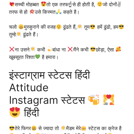
सच्ची मोहब्बत
तो एक तरफ☝
से ही होती है,
जो दोनों✌
तरफ से हो
उसे किस्मत
कहते है।
चलो
मुस्कुराने की वजह
ढुंढते हैं,
तुम
हमें ढुंढो, हम
तुम्हे
ढुंढते हैं।
ना उसने
कभी
बांधा ना
मैंने कभी
छोड़ा, ऐसा
खूबसूरत रिश्ता
है हमारा।
इंस्टाग्राम स्टेटस हिंदी
Attitude
Instagram स्टेटस
हिंदी
तेरे फिगर
से ज्यादा तो
मैडम मेरे
स्टेटस का क्रेज है