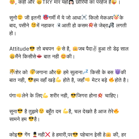
, कही और
TRY मार यहाँ
छोरियों का परहेज है
।
सुनो
जी इतनी
गर्मी में ये जो आधा
किलो मेकअप
के
बाद, पसीने
में नहाकर
आती हो कसम
से जेब्रा
लगती
हो।
Attitude
तो बचपन
से है,
जब पैदा✌
हुआ तो डेढ़ साल
मैंने किसीसे
बात नही
की।
शेर को
जगाना और
हमे सुलाना
किसी के बस
की
बात नही,
हम वहाँ खड़े
होते है, जहाँ
मेटर बड़े
होते है।
पंगा
लेने के लिए
शरीर नही,
जिगरा होना
चाहिए।
सुना
है तुझमे
बहूँत दम
है, चल देखते है आज तेरे
सामने हम
है।
कोइ
गेंग
नही
हे हमारी,पर
पहेचान इेसी हे
की, हर