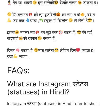
गेंग का आदमी
इस चेहरेको
देखके सलाम
ठोकता है।
मेरी शराफत
को तुम बुज़दिली
का नाम न दो
, दबे न
जब तक
घोडा ,
बन्दूक भी खिलौना
ही होती है
।
इतना
मगरूर मत
बन मुझे वक्त
कहते हैं,
मैंने कई
बादशाहो
को दरबान
बनाया हैं।
दिमाग
कहता है
मारा जायेगा
लेकिन दिल
कहता है
देखा
जाएगा।
FAQs:
What are Instagram स्टेटस
(statuses) in Hindi?
Instagram स्टेटस (statuses) in Hindi refer to short