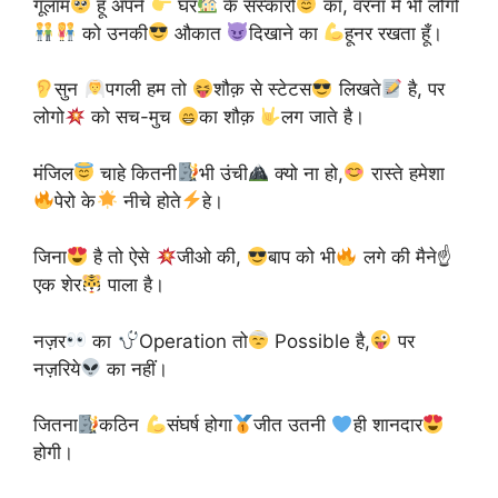
गूलाम
हूँ अपने
घर
के संस्कारों
का, वरना मै भी लोगों
को उनकी
औकात
दिखाने का
हूनर रखता हूँ।
सुन
पगली हम तो ‪
शौक़ से ‪स्टेटस‬
लिखते
है, पर
लोगो
को सच-मुच
का ‪शौक़
लग जाते है।
मंजिल
चाहे कितनी
भी उंची
क्यो ना हो,
रास्ते हमेशा
पेरो के
नीचे होते
हे।
जिना
है तो ऐसे
जीओ की,
बाप को भी
लगे की मैने☝
एक शेर
पाला है।
नज़र
का
Operation तो
Possible है,
पर
नज़रिये
का नहीं।
जितना
कठिन
संघर्ष होगा
जीत उतनी
ही शानदार
होगी।