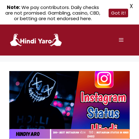
X
Note:
We pay contributors. Daily checks
are not promised. Gambling, casino, CBD,
Got it!
or betting are not endorsed here.
Skip
to
Menu
content