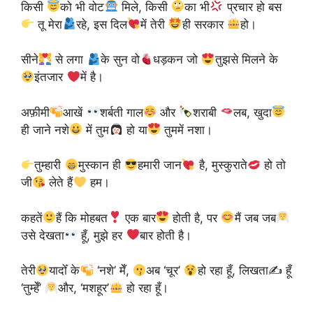
किसी
को भी वोट
मिले, किसी
का भी
प्रचार हो बस
तू मेरा
रहे, इस दिल
में तेरी
ही सरकार
हो।
सीने
से लगा
के सुन वो
धड़कन जो
तुझसे मिलने के
इंतजार
में है।
अफ़ीमी
आखें
शर्बती गाल
और
शराबी
लब, खुदा
ही जाने नशे
में तुम
हो या
तुममें नशा।
तुम्हारी
मुस्कान ही
हमारी जान
है, मुस्कुराते
हो तो
जी
लेते हैं
हम।
कहतें
हैं कि मोहबत
एक बार
होती है, पर
मैं जब जब
उसे देखता
हूँ, मुझे हर
बार होती है।
तेरी
यादोँ के
‘नशे’ मेँ,
अब ‘चूर’
हो रहा हूँ, लिखता✍
हूँ
‘तुम्हेँ’
और, ‘मशहूर’
हो रहा हूँ।