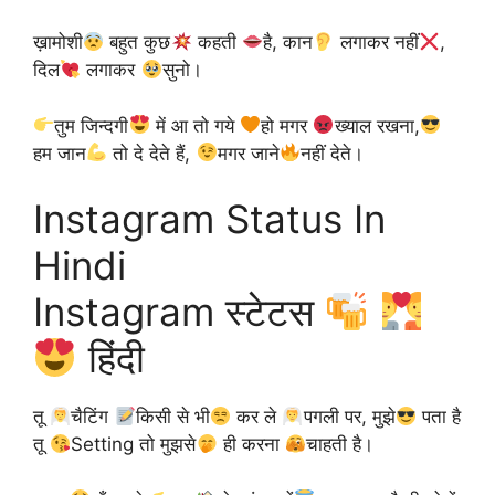
ख़ामोशी
बहुत कुछ
कहती
है, कान
लगाकर नहीं
,
दिल
लगाकर
सुनो।
तुम जिन्दगी
में आ तो गये
हो मगर
ख्याल रखना,
हम जान
तो दे देते हैं,
मगर जाने
नहीं देते।
Instagram Status In
Hindi
Instagram स्टेटस
हिंदी
तू ‎
चैटिंग
किसी से भी
कर ले ‎
पगली ‬पर, ‪मुझे‬
पता है
तू ‎
Setting‬ तो मुझसे
ही करना
चाहती है।