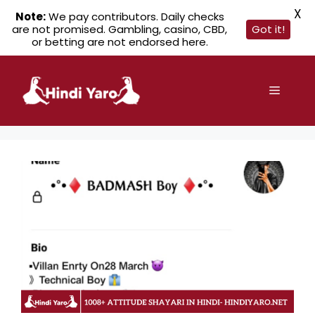
X
Note:
We pay contributors. Daily checks
are not promised. Gambling, casino, CBD,
Got it!
or betting are not endorsed here.
Skip
to
Menu
content