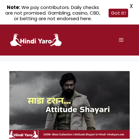
X
Note:
We pay contributors. Daily checks
are not promised. Gambling, casino, CBD,
Got it!
or betting are not endorsed here.
Skip
to
Menu
content