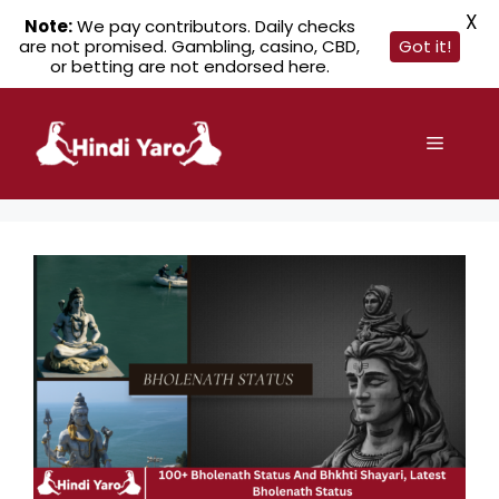
X
Note:
We pay contributors. Daily checks
are not promised. Gambling, casino, CBD,
Got it!
or betting are not endorsed here.
Skip
to
Menu
content