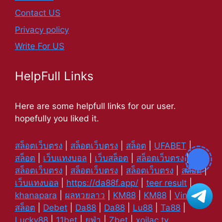
Contact US
Privacy policy
Write For US
HelpFull Links
Here are some helpfull links for our user.
hopefully you liked it.
สล็อตเว็บตรง
|
สล็อตเว็บตรง
|
สล็อต
|
UFABET
|
สล็อต
|
เว็บแทงบอล
|
เว็บสล็อต
|
สล็อตเว็บตรง
|
สล็อตเว็บตรง
|
สล็อตเว็บตรง
|
สล็อตเว็บตรง
|
สล็อต
|
เว็บแทงบอล
|
https://da88f.app/
|
teer result
|
khanapara
|
ผลหวยลาว
|
KM88
|
KM88
|
Vin88
|
สล็อต
|
Debet
|
Da88
|
Da88
|
Lu88
|
Ta88
|
Lucky88
|
11bet
|
ยูฟ่า
|
Zbet
|
xoilac tv