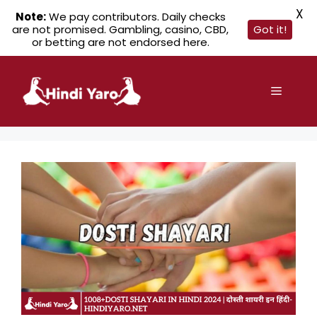
X
Note:
We pay contributors. Daily checks
are not promised. Gambling, casino, CBD,
Got it!
or betting are not endorsed here.
Skip
to
Menu
content