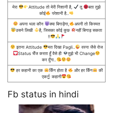
मेरा
Attitude तो मेरी निशानी है,
तू
बता तुझे
कोई
परेशानी है..
अपना भला कौन
क्या बिगाड़ेेगा,
अपनी तो किस्मत
उसने लिखी
है, जिसका कोई कुछ
नहीं बिगाड़ सकता
!!
इतना ‪Attitude‬
मत दिखा ‪Pagli‬..
वरना जैसे रोज
Status‬ चेँज करता हुँ वैसे ही
तुझे भी ‪Change‬
कर दुँगा..
हर कहानी का एक
किँग होता है
और हर किँग
की
एक☝
कहानी
Fb status in hindi