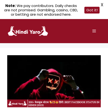
X
Note:
We pay contributors. Daily checks
are not promised. Gambling, casino, CBD,
Got it!
or betting are not endorsed here.
Skip
to
Menu
content