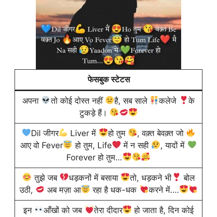
फेसबुक स्टेटस
अपना
तो कोई दोस्त नहीं
है, सब साले
कलेजे
के
टुकड़े हैं।
Dil जीगर
Liver में
हो तुम
, वक़्त बेवक़्त जो
आए वो Fever
हो तुम, Life
में न सही
, यादों में
Forever हो तुम…
तुझे जब
धड़कनों में बसाया
तो, धड़कने भी
बोल
उठी,
अब मज़ा आ
रहा है धक-धक
करने में….
इन
आँखों को जब
तेरा दीदार
हो जाता है, दिन कोई