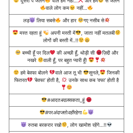
दूसरों पे जलने
वाले हम नहीं…
और हम
से जलने
वाले लोग कम
नहीं…
लड़
लिया सबसे
और हार
गए नसीब से
मस्त रहता हूं
अपनी मस्ती में
, जाता नहीं मतलबी
लोगों की बस्ती में..!!
बच्ची हूँ पर दिल
की अच्छी हूँ, थोड़ी सी
ज़िद्दी और
नखरे
वाली हूँ, पर बहुत प्यारी हूँ!
हमे बेवफा बोलने
वाले आज तू भी
सुनले,
जिनकी
फितरत
‘बेवफा’ होती है,
उनके साथ कब ‘वफा’ होती है
#आदत
बदल
सकता_हूं
#पर
अंदाज
तो
वही
रहेगा
रुतबा बरकरार रखो
, लोग खामोश रहेंगे…!!