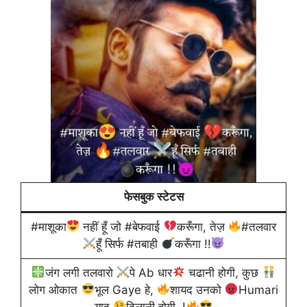
फेसबुक स्टेटस
#माशूका
नहीं हूँ जो #बेफवाई
करूँगा, तेज़
#तलवार
हूँ सिर्फ #तबाही
करूँगा !!
जंग लगी तलवारो
पे Ab धार
चढानी होगी, कुछ
लोग ओकात
भूल Gaye हे,
शायद उनको
Humari
याद
दिलानी होगी..!