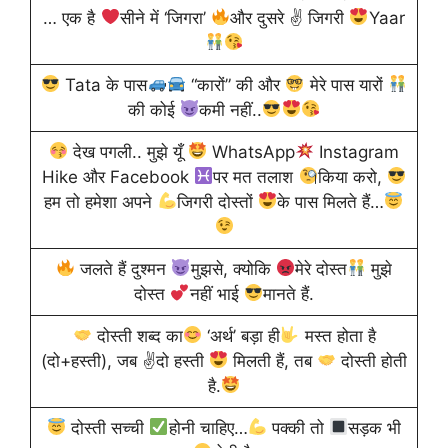
… एक है
सीने में ‘जिगरा’
और दुसरे ✌ जिगरी
Yaar
Tata के पास
“कारों” की और
मेरे पास यारों
की कोई
कमी नहीं..
देख पगली.. मुझे यूँ
WhatsApp
‪Instagram‬
Hike‬ और Facebook‬
पर मत तलाश
किया करो,
हम तो हमेशा अपने
जिगरी दोस्तों
के पास मिलते हैं…
जलते हैं दुश्मन
मुझसे, क्योकि
मेरे दोस्त
मुझे
दोस्त
नहीं भाई
मानते हैं.
दोस्ती शब्द का
‘अर्थ’ बड़ा ही
मस्त होता है
(दो+हस्ती), जब ✌
दो हस्ती
मिलती हैं, तब
दोस्ती होती
है.
दोस्ती सच्ची
होनी चाहिए…
पक्की तो
सड़क भी