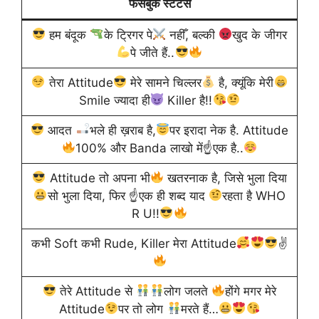
फेसबुक स्टेटस
हम बंदूक
के ट्रिगर पे
नहीँ, बल्की
खुद के जीगर
पे जीते हैं..
तेरा Attitude
मेरे सामने चिल्लर
है, क्यूंकि मेरी
Smile ज्यादा ही
Killer है!!
आदत
भले ही ख़राब है,
पर इरादा नेक है. Attitude
100% और Banda लाखो में☝
एक है..
Attitude तो ‪अपना भी
‎खतरनाक है, जिसे भुला ‪दिया
सो ‪भुला दिया, फिर ☝
एक ‪ही शब्द ‪याद
रहता है WHO
R U!!
कभी Soft कभी Rude, Killer मेरा Attitude
✌
तेरे ‪Attitude‬ से
लोग जलते
होंगे मगर मेरे
‪Attitude
पर तो लोग
मरते हैं…