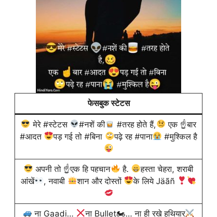
फेसबुक स्टेटस
मेरे #स्टेटस
#नशें की
#तरह होते हैं,
एक ☝
बार
#आदत
पड़ गई तो #बिना
पढ़े रह #पाना
#मुश्किल है
अपनी तो ☝
एक हि पहचान
है.
हस्ता चेहरा, शराबी
आंखें
, नवाबी
शान और दोस्तों
के लिये Jäãñ
ना Gaadi…
ना Bullet🏍… ना ही रखे हथियार