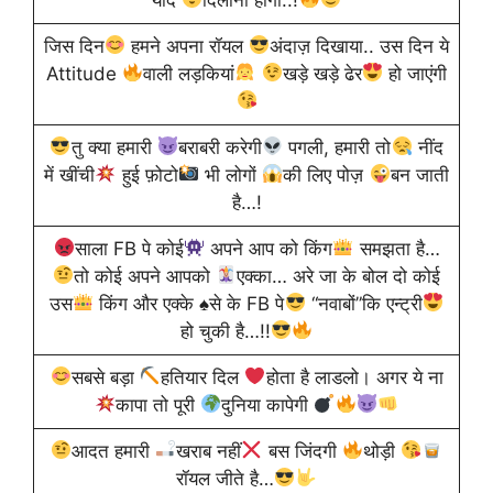
जिस दिन
हमने अपना रॉयल
अंदाज़ दिखाया.. उस दिन ये
Attitude
वाली लड़कियां
खड़े खड़े ढेर
हो जाएंगी
तु क्या हमारी
बराबरी करेगी
‪पगली, हमारी तो
नींद
में खींची
हुई फ़ोटो
भी लोगों
की लिए पोज़
बन जाती
है…!
साला FB पे कोई
अपने आप को किंग
समझता है…
तो कोई अपने आपको
एक्का… अरे जा के बोल दो कोई
उस
किंग और एक्के
♠️
से के FB पे
“नवाबों”कि एन्ट्री
हो चुकी है…!!
सबसे बड़ा
हतियार दिल
होता है लाडलो। अगर ये ना
कापा तो पूरी
दुनिया कापेगी
आदत हमारी
खराब नहीं
बस जिंदगी
थोड़ी
रॉयल जीते है…