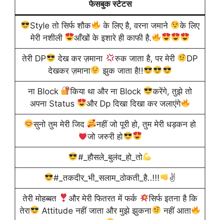
फेसबुक स्टेटस
Style तो सिर्फ शौक
के लिए है, वरना जमाने
के लिए
मेरी नशीली
आँखों के इशारे ही काफी है.
तेरी DP
देख कर ज़माना
रुक जाता है, पर मेरी
DP
देखकर ज़माना
झुक जाता है!!
ना Block
किया था और ना Block
करेंगे, तुझे तो
अपना Status
और Dp दिखा दिखा कर जलाएंगे
सुनो तुम मेरी जिद
नहीं जो पूरी हो, तुम मेरी धड़कन हो
जो जरुरी हो
#_हौसले_बुलंद_हो_तो
#_तकदीर_भी_सलाम_ठोकती_है..!!!
✌
तेरी मोहब्बत
और मेरी फितरत में फर्क
सिर्फ इतना है कि
तेरा
Attitude नहीं जाता और मुझे झुकना
नहीं आता