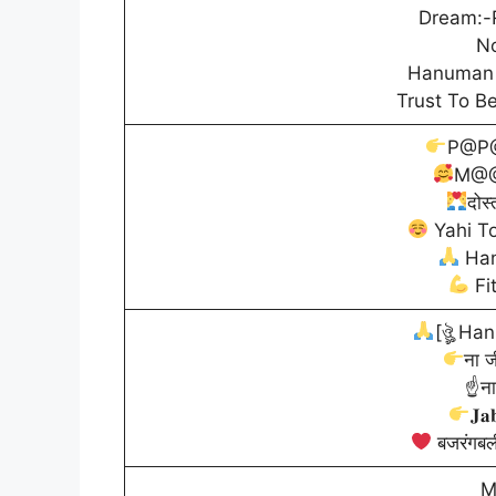
Dream:-
No
Hanuman 
Trust To B
P@P
M@@
दोस
Yahi T
Han
Fi
[ঔৣ Han
ना 
☝ना
𝐉
बजरंगबली
M