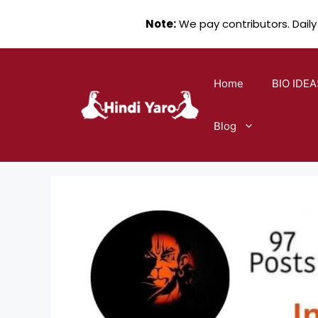
Note:
We pay contributors. Daily
Skip
to
Home
BIO IDEA
content
Blog