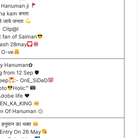
 Hanuman ji
na kam बनता
 मे जाये जनता
Citp@l
t fan of Salman
bash 28may
O-ve
ay Hanuman✿
ng from 12 Sep 🛡
heep
:- OnE_SiDeD
oto
Holic™
dobe life ♥
EN_KA_KING
an Of Hanuman ۞
हनुमान का भक्त
Entry On 26 May