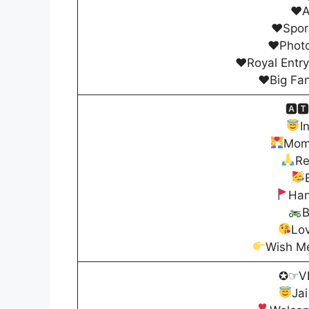
♥️
A
♥️
Spor
♥️
Phot
♥️
Royal Entr
♥️
Big Fa
🅰🆃
I
Mom
Re
Han
B
Lo
Wish M
✪☞VI
Jai