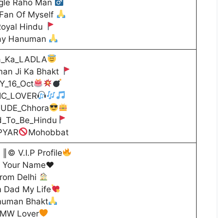
le Raho Man
Fan Of Myself
yal Hindu
y Hanuman
_Ka_LADLA
an Ji Ka Bhakt
_16_Oct
C_LOVER
UDE_Chhora
_To_Be_Hindu
PYAR
Mohobbat
© V.I.P Profile
. Your Name♥️
rom Delhi
 Dad My Life
uman Bhakt
MW Lover