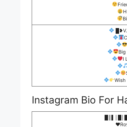
Fri
H
B
█❥︎V.
C
Big
I
Wish
Instagram Bio For 
█║▌│█│
♥️
Ro