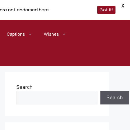
X
 are not endorsed here.
Got it!
Captions
Wishes
Search
Search