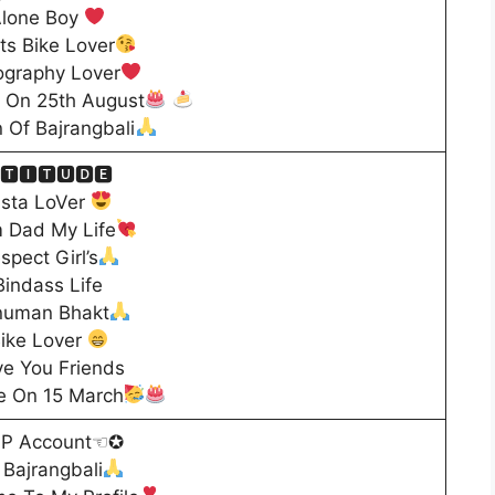
lone Boy
ts Bike Lover
ography Lover
y On 25th August
n Of Bajrangbali
🆃🅸🆃🆄🅳🅴
nsta LoVer
 Dad My Life
spect Girl’s
Bindass Life
uman Bhakt
ike Lover
ve You Friends
e On 15 March
P Account☜✪
 Bajrangbali