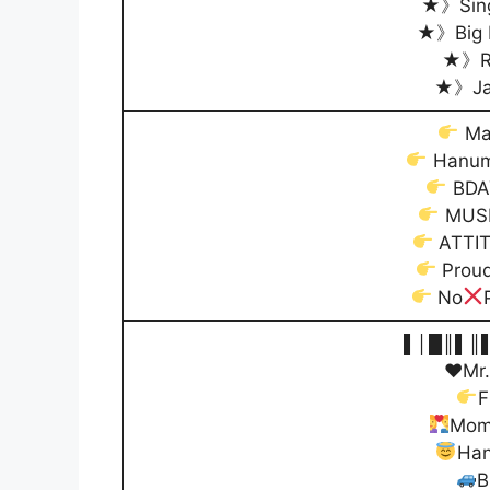
★》Sing
★》Big 
★》Ro
★》Ja
Ma
Hanum
BDAY
MUSI
ATTIT
Proud
No
▌│█║▌║▌║
♥️Mr
F
Mom
Han
B