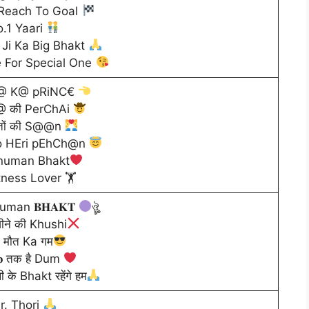
Reach To Goal
.1 Yaari
Ji Ka Big Bhakt
e For Special One
@ K@ pRiNC€
 की PerChAi
्तों की S@@n
o HEri pEhCh@n
uman Bhakt
tness Lover 🏋
uman 𝐁𝐇𝐀𝐊𝐓
ঔৣ
जीने की Khushi
 मौत Ka गम
𝐛 तक है Dum
 के Bhakt रहेंगे हम
r. Thori