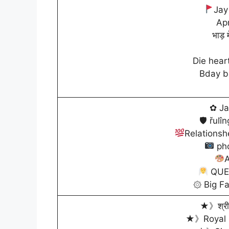
Jay
Ap
भाड़
Die hear
Bday 
✿ J
🛡 řulî
Relations
ph
A
QUE
۞ Big F
★》श्री 
★》Royal 