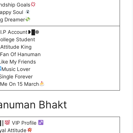
endship Goals
appy Soul
ig Dreamer
I.P Account❥︎█❁
ollege Student
Attitude King
 Fan Of Hanuman
 Like My Friends
Music Lover
Single Forever
 Me On 15 March
Hanuman Bhakt
█║
VIP Profile
yal Attitude