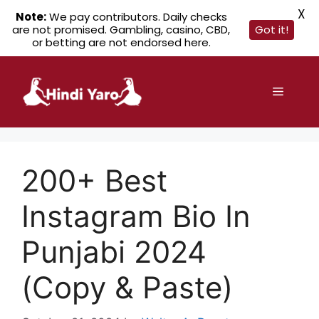
X
Note:
We pay contributors. Daily checks
are not promised. Gambling, casino, CBD,
Got it!
or betting are not endorsed here.
Skip
to
Menu
content
200+ Best
Instagram Bio In
Punjabi 2024
(Copy & Paste)