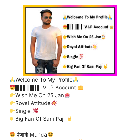
Welcome To My Profile
█║▌║█│▌ V.I.P Account
Wish Me On 25 Jan
Royal Attitude
Single
Big Fan Of Sani Paji
पंजाबी Munda