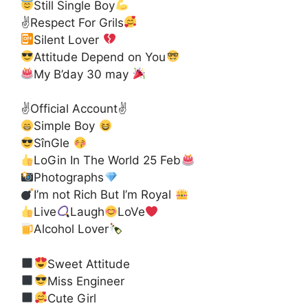
Still Single Boy
✌
Respect For Grils
Silent Lover
Attitude Depend on You
My B’day 30 may
✌️Official Account✌️
Simple Boy
SînGle
LoGin In The World 25 Feb
Photographs
I’m not Rich But I’m Royal
Live
Laugh
LoVe
Alcohol Lover
Sweet Attitude
Miss Engineer
Cute Girl