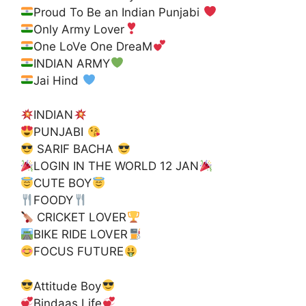
Proud To Be an Indian Punjabi
Only Army Lover
One LoVe One DreaM
INDIAN ARMY
Jai Hind
INDIAN
PUNJABI
SARIF BACHA
LOGIN IN THE WORLD 12 JAN
CUTE BOY
FOODY
CRICKET LOVER
BIKE RIDE LOVER
FOCUS FUTURE
Attitude Boy
Bindaas Life