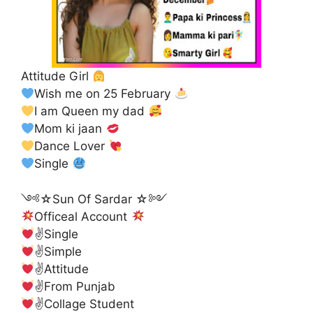
Attitude Girl
Wish me on 25 February
I am Queen my dad
Mom ki jaan
Dance Lover
Single
༺☆Sun Of Sardar ☆༻
Officeal Account
✌Single
✌Simple
✌
Attitude
✌
From Punjab
✌
Collage Student