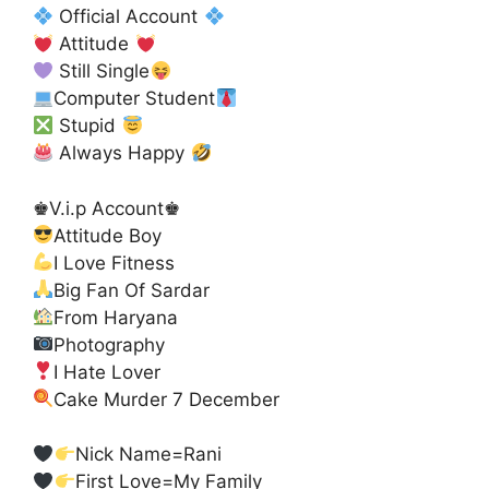
Official Account
Attitude
Still Single
Computer Student
Stupid
Always Happy
♚V.i.p Account♚
Attitude Boy
I Love Fitness
Big Fan Of Sardar
From Haryana
Photography
I Hate Lover
Cake Murder 7 December
Nick Name=Rani
First Love=My Family