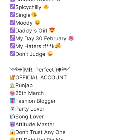
Spicychilly
Single
Moody
Daddy ’s Girl
My Day 30 February
My Haters :f**k
Don’t Judge
༺❉{MR. Perfect }❉༻
OFFICIAL ACCOUNT
Punjab
25th March
Fashion Blogger
Party Lover
Song Lover
Attitude Master
Don’t Trust Any One