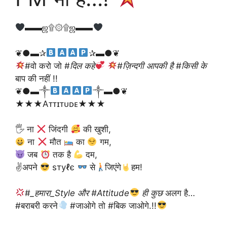
▬▬ஜ۩۞۩ஜ▬▬
❦︎●▬✰
✰▬●❦︎
#वो करो जो #
दिल कहे
#ज़िन्दगी आपकी है #किसी के
बाप की नहीं !!
❦︎●▬༒︎
༒︎▬●❦︎
★★★Aᴛᴛɪᴛᴜᴅᴇ★★★
🖐 ना
जिंदगी
की खुशी,
ना
मौत
का
गम,
जब
तक है
दम,
✌अपने
ѕтуℓє
से
जिएंगे
हम!
#
_हमारा_Style और #Attitude
ही कुछ
अलग है…
#बराबरी करने
#जाओगे तो #बिक जाओगे.!!