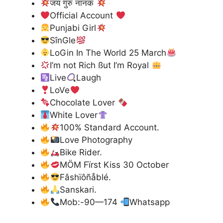
जय गुरु नानक
Official Account
Punjabi Girl
SînGle
LoGin In The World 25 March
I’m not Rich ßut I’m Royal
Live
Laugh
LoVe
Chocolate Lover
White Lover
100% Standard Account.
Love Photography
Bike Rider.
MÖM Fïrst Kiss 30 October
Fâshïôñåblé.
Sanskari.
Mob:-90—174
Whatsapp