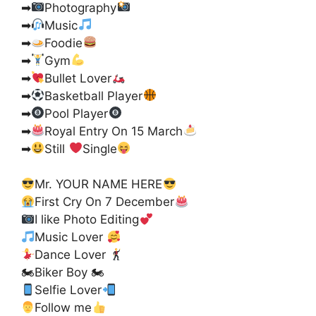
➡
Photography
➡
Music
➡
Foodie
➡
Gym
➡
Bullet Lover
➡
Basketball Player
➡
Pool Player
➡
Royal Entry On 15 March
➡
Still
Single
Mr. YOUR NAME HERE
First Cry On 7 December
I like Photo Editing
Music Lover
Dance Lover
🏍Biker Boy 🏍
Selfie Lover
Follow me