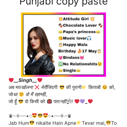
Punjabi copy paste
__Singh__
अब मत
खोलना
मेरी
जिंदगी
की पुरानी
किताबों
को,
जो
था
वो मैं रहा
नहीं,
जो हूँ
वो किसी को
पता
नहीं☝
!!
_
♛┈⛧┈┈•༶
༶•┈┈⛧┈♛
Jab Hum
nikalte Hain Apne
Tevar mai,
To