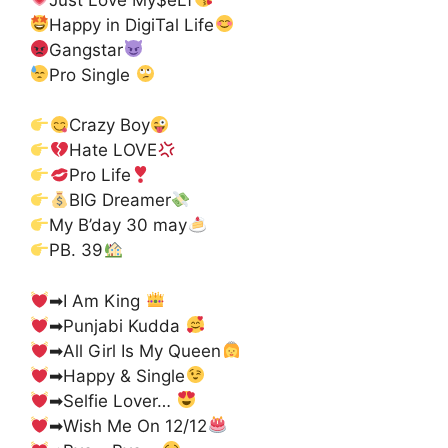
Happy in DigiTal Life
Gangstar
Pro Single
Crazy Boy
Hate LOVE
Pro Life
BIG Dreamer
My B’day 30 may
PB. 39
➡I Am King
➡Punjabi Kudda
➡All Girl Is My Queen
➡Happy & Single
➡Selfie Lover…
➡Wish Me On 12/12