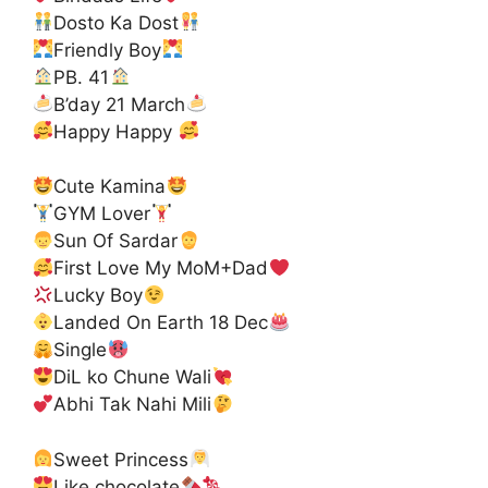
Dosto Ka Dost
Friendly Boy
PB. 41
B’day 21 March
Happy Happy
Cute Kamina
GYM Lover
Sun Of Sardar
First Love My MoM+Dad
Lucky Boy
Landed On Earth 18 Dec
Single
DiL ko Chune Wali
Abhi Tak Nahi Mili
Sweet Princess
Like chocolate