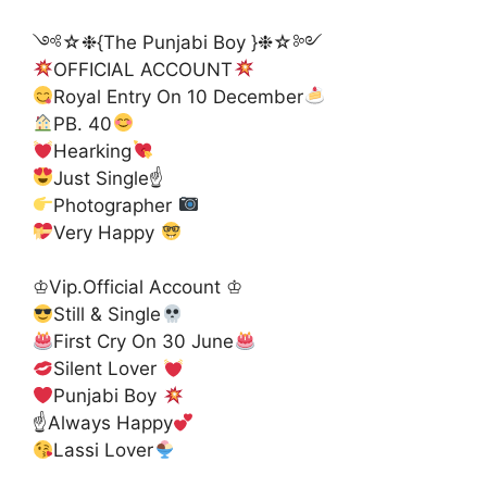
༺☆❉{The Punjabi Boy }❉☆༻
OFFICIAL ACCOUNT
Royal Entry On 10 December
PB. 40
Hearking
Just Single☝
Photographer
Very Happy
♔Vip.Official Account ♔
Still & Single
First Cry On 30 June
Silent Lover
Punjabi Boy
☝Always Happy
Lassi Lover