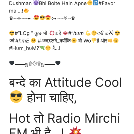
Dushman
Bhi Bolte Hain Apne
#Favor
mai…!
♛┈⛧┈┈•༶
༶•┈┈⛧┈♛
#”LOg ” कुछ भी
कहें
#”
hυm
वहीं करेंगे
जो #hmE
#अच्छा
लगे_क्योंकि
वो Wo
हैं और
#Hυm_hυM?
हैं…!
▬▬ஜ۩۞۩ஜ▬▬
बन्दे का Attitude Cool
होना चाहिए,
Hot तो Radio Mirchi
FM भी है…!