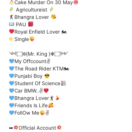
Cake Murder On 30 May
Agricultureist
Bhangra Lover
PAU
Royal Enfield Lover 🏍
Single
༺۝❉{Mr. King }❉۝༻
My Offccount✌
The Road Rider KTM🏍
Punjabi Boy
Student Of Science
Car BMW..✌
Bhangra Lover
Friends Is Life
FollOw Me
✌
➡
Official Account