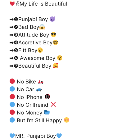
✌
My Life Is Beautiful
➡❶Punjabi Boy
➡❷Bad Boy
➡❸Attitude Boy
➡❹Accretive Boy
➡❺Fitt Boy
➡❻ Awasome Boy
➡❼Beautiful Boy
No Bike
No Car
No IPhone
No Grilfreind
No Money
But I’m Still Happy
MR. Punjabi Boy