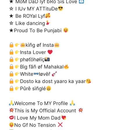
★ MoM DaD lyf bRo Sis Love
☆ I lUv MY ATTituDe
★ Be ROYal Lyf
☆ Like dancing
★Proud To Be Punjabi
kìñg øf Insta
Insta Lover
phøťöhøłïç
Bìg fãñ øf Mahakal
White
łøvêř
Dosto ka dost yaaro ka yaar
Pûrê sìñglé
Welcome To MY Profile
This is My Official Account
I Love My Mom Dad
No Gf No Tension