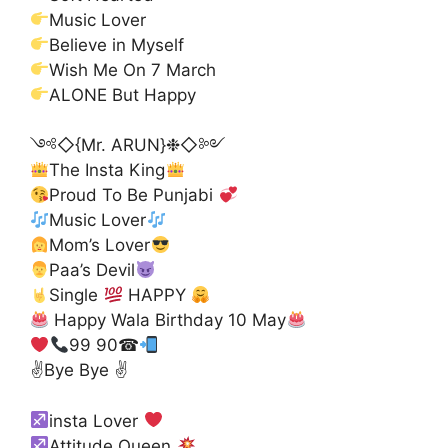
Music Lover
Believe in Myself
Wish Me On 7 March
ALONE But Happy
༺◇{Mr. ARUN}❉◇༻
The Insta King
Proud To Be Punjabi
Music Lover
Mom’s Lover
Paa’s Devil
Single
HAPPY
Happy Wala Birthday 10 May
99 90☎
✌Bye Bye ✌
insta Lover
Attitude Queen