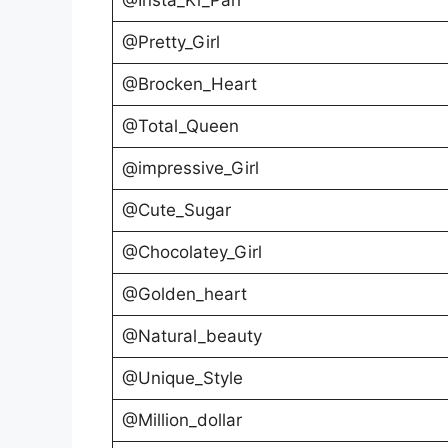
@Insta_Ki_Pari
@Pretty_Girl
@Brocken_Heart
@Total_Queen
@impressive_Girl
@Cute_Sugar
@Chocolatey_Girl
@Golden_heart
@Natural_beauty
@Unique_Style
@Million_dollar