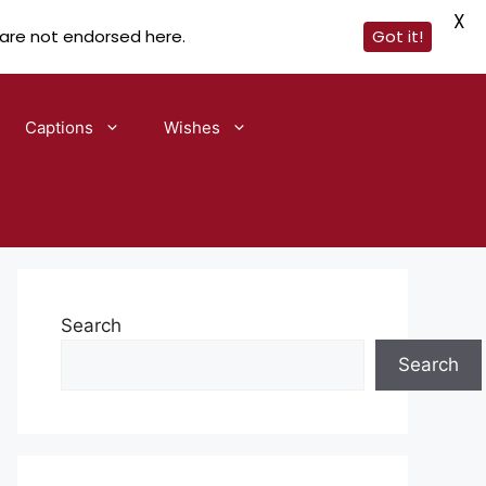
X
 are not endorsed here.
Got it!
Captions
Wishes
Search
Search