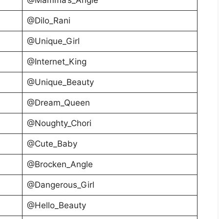
@Mamma’s_Angle
@Dilo_Rani
@Unique_Girl
@Internet_King
@Unique_Beauty
@Dream_Queen
@Noughty_Chori
@Cute_Baby
@Brocken_Angle
@Dangerous_Girl
@Hello_Beauty