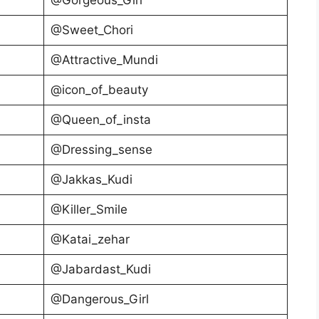
@Sweet_Chori
@Attractive_Mundi
@icon_of_beauty
@Queen_of_insta
@Dressing_sense
@Jakkas_Kudi
@Killer_Smile
@Katai_zehar
@Jabardast_Kudi
@Dangerous_Girl