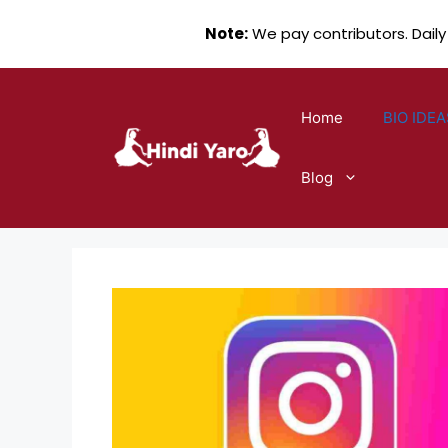
Note:
We pay contributors. Daily
Skip
to
Home
BIO IDEA
content
Blog