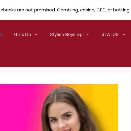
 checks are not promised. Gambling, casino, CBD, or betting
S
Girls Dp
Stylish Boys Dp
STATUS