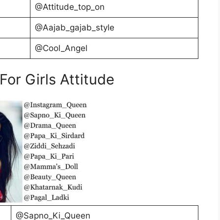
@Attitude_top_on
@Aajab_gajab_style
@Cool_Angel
r Girls Attitude
@Sapno_Ki_Queen