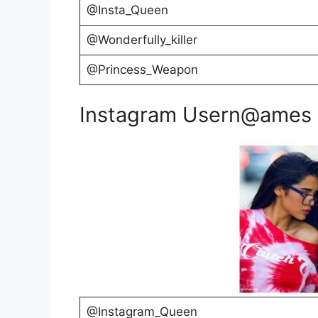
@Insta_Queen
@Wonderfully_killer
@Princess_Weapon
Instagram Usern@ames Fo
@Instagram_Queen