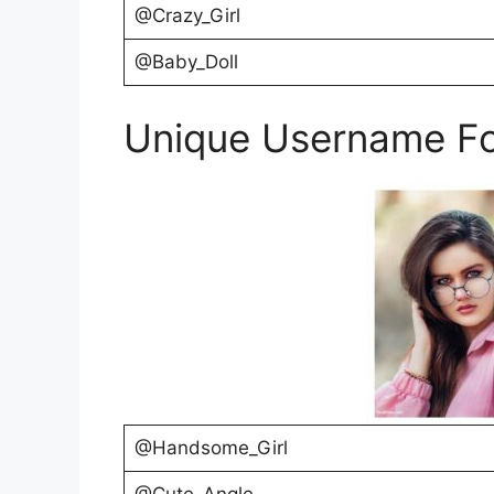
@Crazy_Girl
@Baby_Doll
Unique Username For
@Handsome_Girl
@Cute_Angle