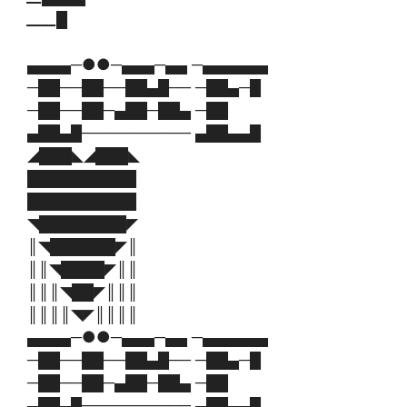
____
█
▄▄▄▄─●●─▄▄▄─▄▄ ─▄▄▄▄▄▄
─██──██──██▄█── ─██▄─█
─██──██─▄██─██▄ ─██
▄██▄█────────── ▄██▄▄█
◢███◣◢███◣
██████████
██████████
◥████████◤
║◥██████◤║
║║◥████◤║║
║║║◥██◤║║║
║║║║◥◤║║║║
▄▄▄▄─●●─▄▄▄─▄▄ ─▄▄▄▄▄▄
─██──██──██▄█── ─██▄─█
─██──██─▄██─██▄ ─██
▄██▄█────────── ▄██▄▄█