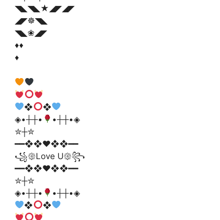
◥◣◥◣★◢◤◢◤
◢◤☸◥◣
◥◣❀◢◤
♦️♦️
♦️
❖
❖
◈•┼┼•
•┼┼•◈
✮┼✮
━━❖❖♥❖❖━━
꧁𑁍Love U𑁍꧂
━━❖❖♥❖❖━━
✮┼✮
◈•┼┼•
•┼┼•◈
❖
❖