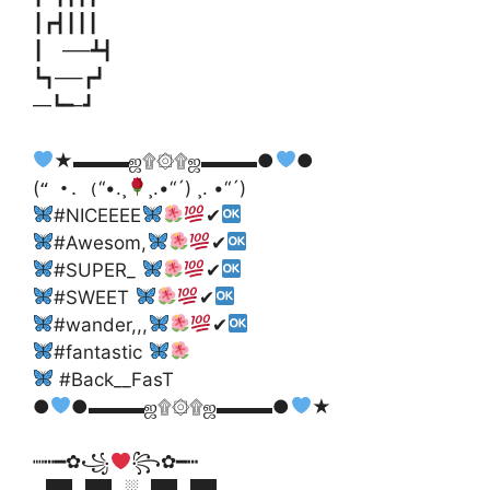
┃┏┫┃┃┃
┃ —–┻┫
┗┓—–┏┛
—┗━–┛
★▬▬▬ஜ۩۞۩ஜ▬▬▬●
●
(
“•.¸
¸.•“´) ¸. •“´)
“ •. (
#NICEEEE
✔
#Awesom,
✔
#SUPER_
✔
#SWEET
✔
#wander,,,
✔
#fantastic
#Back__FasT
●
●▬▬▬ஜ۩۞۩ஜ▬▬▬●
★
┉┅━✿꧁
꧂✿━┅
▄▀▀▄▀▀▄░▄▀▀▄▀▀▄