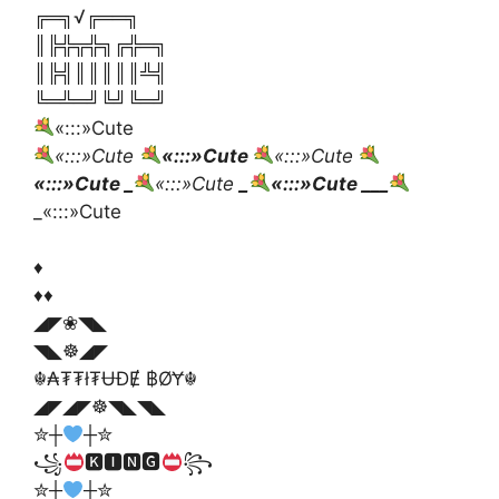
╔═╗√╔══╗
║╠╬╦╬╗╔╬═╗
║╠╣║║║║║╩╣
╚═╩═╝╚╝╚═╝
«:::»Cute
«:::»Cute
«:::»Cute
«:::»Cute
«:::»Cute _
«:::»Cute
_
«:::»Cute
___
_«:::»Cute
♦️
♦️♦️
◢◤❀◥◣
◥◣☸◢◤
☬₳₮₮ł₮ɄĐɆ ฿ØɎ☬
◢◤◢◤☸◥◣◥◣
✮┼
┼✮
꧁
🅺🅸🅽🅶
꧂
✮┼
┼✮