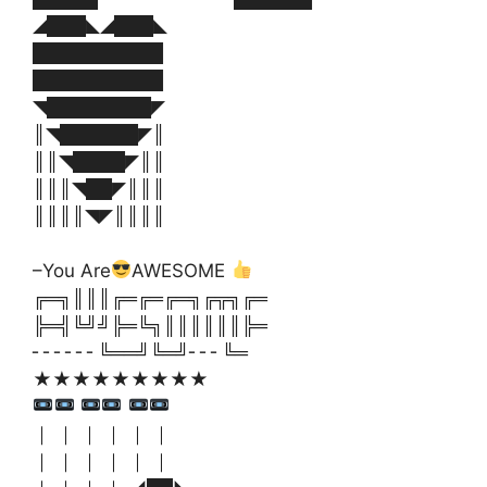
◢███◣◢███◣
██████████
██████████
◥████████◤
║◥██████◤║
║║◥████◤║║
║║║◥██◤║║║
║║║║◥◤║║║║
–You Are
AWESOME
╔═╗║║║╔═╔═╔═╗╔╦╗╔═
╠═╣╚╝╝╠═╚╗║║║║║║╠═
╴╴╴╴╴╴╚══╝╚═╝╴╴╴╚═
★★★★★★★★★
｜ ｜ ｜ ｜ ｜ ｜
｜ ｜ ｜ ｜ ｜ ｜