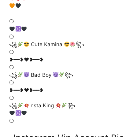
❍
❍
꧁
Cute Kamina
꧂
❍
❥━━❥♥️❥━━❥
❍
꧁
Bad Boy
꧂
❍
❥━━❥♥️❥━━❥
❍
꧁
Insta King
꧂
❍