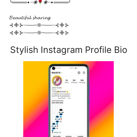
╰════
•┈❀
❀┈•
════╯
𝓑𝓮𝓪𝓾𝓽𝓲𝓯𝓾𝓵 𝓼𝓱𝓪𝓻𝓲𝓷𝓰
⊰᯽⊱┈──╌❊╌──┈⊰᯽⊱
⊰᯽⊱┈──╌❊╌──┈⊰᯽⊱
Stylish Instagram Profile Bio