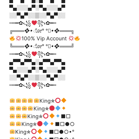
▀▄░░░▄▀░▀▄░░░▄▀
░░▀▄▀░░▒░░▀▄▀░░
┉┅━✿꧁
꧂✿━┅
╔═══❖•ೋ° °ೋ•❖═══╗
100% Vip Account
╚═══❖•ೋ° °ೋ•❖═══╝
┉┅━✿꧁
꧂✿━┅
▄▀▀▄▀▀▄░▄▀▀▄▀▀▄
▀▄░░░▄▀░▀▄░░░▄▀
░░▀▄▀░░▒░░▀▄▀░░
┉┅━✿꧁
꧂✿━┅
King✯
King✯
King✯
■□
King✯
■□●○
King✯
■□●○•°