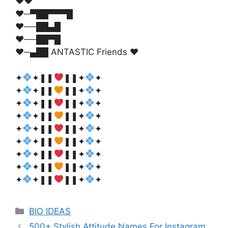
♥♥
♥─▀██▀▀▀█
♥──██▄█
♥──██▀█
♥─▄██ ANTASTIC Friends ♥
✦
✦❚❚
❚❚✦
✦
✦
✦❚❚
❚❚✦
✦
✦
✦❚❚
❚❚✦
✦
✦
✦❚❚
❚❚✦
✦
✦
✦❚❚
❚❚✦
✦
✦
✦❚❚
❚❚✦
✦
✦
✦❚❚
❚❚✦
✦
✦
✦❚❚
❚❚✦
✦
✦
✦❚❚
❚❚✦
✦
Categories
BIO IDEAS
500+ Stylish Attitude Names For Instagram