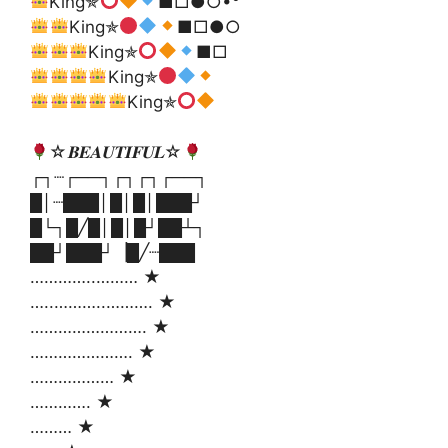
King✯
■□●○•°
King✯
■□●○
King✯
■□
King✯
King✯
☆
𝐁𝐄𝐀𝐔𝐓𝐈𝐅𝐔𝐋
☆
┌┐┈┌──┐┌┐┌┐┌──┐
█│┈███│█│█│███┘
█└┐█╱█│█│█┘██┴┐
██┘███┘▕█╱┈███
…………..……… ★
…..………..………. ★
……………………. ★
…………………. ★
……………… ★
…………. ★
……… ★