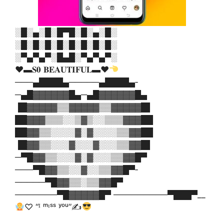
░█░▄░█░█▀█░█░▄░█░
░█░█░█░█░█░█░█░█░
░▀▄▀▄▀░█▄█░▀▄▀▄▀░
♥▬𝐒𝟎 𝐁𝐄𝐀𝐔𝐓𝐈𝐅𝐔𝐋▬
♥️
───▄████▄─────▄████▄­
─▄█▓▓▓▓▓▓█▄─▄█▓▓▓▓▓▓­█▄
▐█▓▓▓▓▓▒▒▓▓▓▓▓▒▒▓▓▓▓­▓█▌
██▓▓▓▒▒▒░░▒▓▒░░▒▒▒▓▓­▓██
██▓▓▒▒░░░░▓░▓░░░░▒▒▓­▓██
▐█▓▓▒▒░░░▓░░░▓░░░▒▒▓­▓█▌
─▀█▓▓▒▒░░░▓░▓░░░▒▒▓▓­█▀
───▀█▓▓▒▒░░▓░░▒▒▓▓█▀­
─────▀█▓▓▒▒░▒▒▓▓█▀
───────▀█▓▓▓▓▓█▀ ─────────▀███▀__
‍♡ “ᴵ ᵐᶦˢˢ ʸᵒᵘ”✍