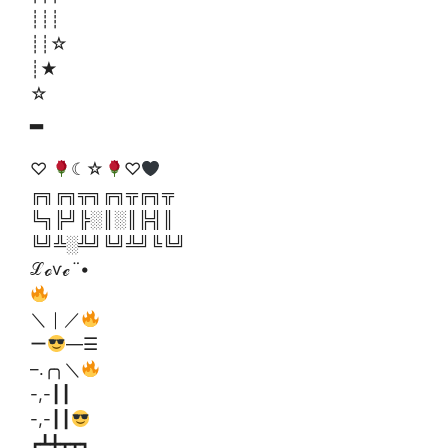
┊┊┊
┊┊☆
┊★
☆
▂
♡
☾☆
♡
╔╗╔╗╦╗╔╗╦╔╗╦
╚╗╠╝╠░║░║╠╣║
╚╝╩░╩╝╚╝╩╝╚╚╝
ℒℴѵℯ
¨
•
＼｜／
ー
—☰
–.╭╮＼
-,-┃┃
-,-┃┃
┏┻╋┳┳┓