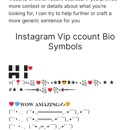
more context or details about what you’re
looking for, I can try to help further or craft a
more generic sentence for you
Instagram Vip ccount Bio
Symbols
█░█ █
█▀█ █
»(`
´)»꧁
꧂ •❀❥
❥❀• ꧁
꧂ ★ ★
#★ ★┈┉┅━❀꧁
꧂❀━┅┉┈
𝐖𝐎𝐖 𝐀𝐌𝐀𝐙𝐈𝐍𝐆✍
(¯
’•.¸═══════¸ .•’´¯)¸.•’´¯)
’•.¸ (¯
(¯
’•.¸════¸.•’ ´¯)¸.•’´¯)
’•.¸ (¯
(¯
’•.¸═¸.•’´¯) ¸.•’´ ¯)
’ •.¸ (¯