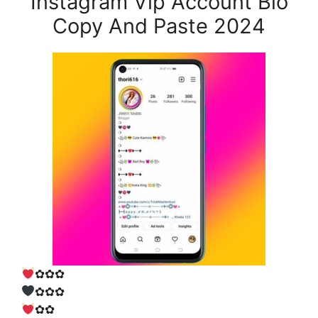
Instagram Vip Account Bio
Copy And Paste 2024
✿✿✿
✿✿✿
✿✿