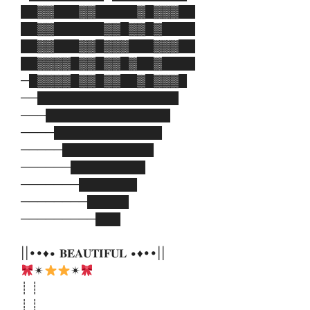
██▓▓███▓▓█████▓█▓▓▓██
██▓▓██████▓▓█▓▓█▓████
██▓▓███▓▓█▓▓▓███▓▓▓██
██▓▓▓▓█▓▓█▓▓█▓██▓████
─█▓▓▓▓█▓▓█▓▓██▓█▓▓▓█
──█████████████████
───███████████████
────█████████████
─────███████████
──────█████████
───────███████
────────█████
─────────███
||••♦• 𝐁𝐄𝐀𝐔𝐓𝐈𝐅𝐔𝐋 •♦••||
✴
✴
┊ ┊
┊ ┊