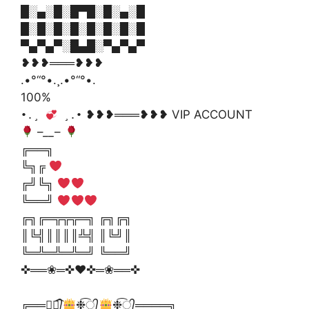
█░▄░█░█▀█░█░▄░█
█░█░█░█░█░█░█░█
▀▄▀▄▀░█▄█░▀▄▀▄▀
❥❥❥═══❥❥❥
.•°“°•.¸.•°“°•.
100%
❥❥❥═══❥❥❥ VIP ACCOUNT
•.¸
¸.•
–
__
–
╔══╗
╚╗╔
╔╝╚╗
╚══╝
╔╗╔═╦╦╦═╗ ╔╗╔╗
║╚╣║║║║╩╣ ║╚╝║
╚═╩═╩═╩═╝ ╚══╝
✜══❀═✜♥✜═❀══✜
╔══❉্᭄͜͡
❉্᭄͜͡
❉্᭄͜͡════╗