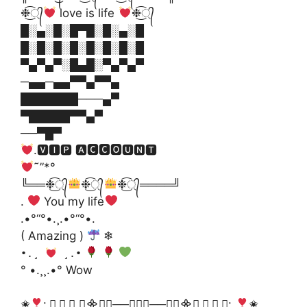
❉্᭄͜͡
love is life
❉্᭄͜͡
█░▄░█░█▀█░█░▄░█
█░█░█░█░█░█░█░█
▀▄▀▄▀░█▄█░▀▄▀▄▀
─▄▄─▄▄▀▀▄▀▀▄
███████───▄▀
▀█████▀▀▄▀
──▀█▀
.🆅🅸🅿 🅰🅲🅲🅾🆄🅽🆃
˜”*°
╚══❉্᭄͜͡
❉্᭄͜͡
❉্᭄͜͡════╝
.
You my life
.•°“°•.¸.•°“°•.
( Amazing )
❄
•.¸
¸.•
° •.¸¸.•° Wow
✬
: ⃟ ⃟ ⃟ ⊰᯽⊱┈──╌❊╌──┈⊰᯽⊱ ⃟ ⃟ ⃟:
✬