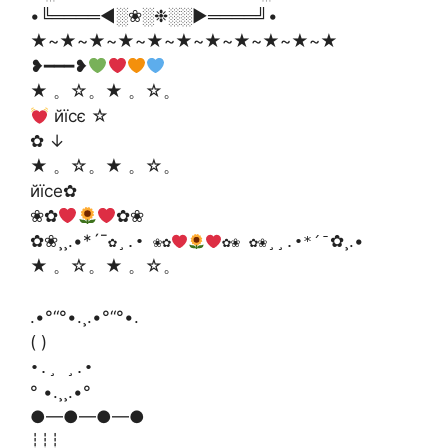
•╚════◄░❀░❉░░►════╝•
★~★~★~★~★~★~★~★~★~★~★
❥━━━❥
★ 。☆。★ 。☆。
йїсє ☆
✿ ↓
★ 。☆。★ 。☆。
йїсe✿
❀✿
✿❀
✿❀¸¸.•*´¯
✿¸.•
✿¸.• ❀✿
✿❀ ✿❀¸¸.•*´¯
★ 。☆。★ 。☆。
.•°“°•.¸.•°“°•.
( )
•.¸ ¸.•
° •.¸¸.•°
●—●—●—●
┊┊┊