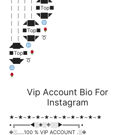
｜ ｜ ｜ ｜ ◢██◣
｜ ｜ ｜ ｜ ■Top■
｜ ｜ ｜ ｜ ◥██◤
｜ ｜ ◢██◣
｜ ｜ ■Top■
｜ ｜ ◥██◤
◢██◣
■Top■
◥██◤
Vip Account Bio For
Instagram
★~★~★~★~★~★~★~★~★~★~★
•╔════◄░❀░❉░░►════╗•
❉░…..100 % VIP ACCOUNT .░❉