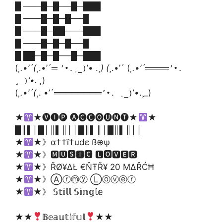
█ ───█─█──█─███
█ ───█─█─█──█
█ ───█─██───███
█ ───█─█─█──█
█ ██─█─█──█─███
(
¸.•’´(
¸.•’´═
’• .¸
) (
¸.•’´ (
¸.•’´════
’•.¸_)
’•.
’•. ¸
)
¸_)
(
¸.•’´(
¸. •’´════════
’•.¸_)
’•. ¸_)
★
★🅥🅘🅟 🅐🅒🅒🅞🅤🅝🅣★
★
█║▌│█│║▌║││█║▌║│█║▌║││
★
★》α††ï†udε ß⊕ψ
★
★》🅼🆄🆂🅸🅲 🅻🅾🆅🅴🆁
★
★》ŘØ¥ΔŁ €ŇŦŘ¥ 20 ΜΔŘĆĦ
★
★》Ⓐⓡⓜⓨ Ⓛⓞⓥⓔⓡ
★
★》 𝕊𝕥𝕚𝕝𝕝 𝕊𝕚𝕟𝕘𝕝𝕖
★★
𝔹𝕖𝕒𝕦𝕥𝕚𝕗𝕦𝕝
★★