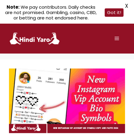
X
Note:
We pay contributors. Daily checks
are not promised. Gambling, casino, CBD,
Got it!
or betting are not endorsed here.
Skip
to
Menu
content