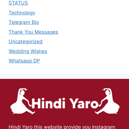
STATUS
Technology
Telegram Bio
Thank You Messages
Uncategorized
Wedding Wishes
Whatsapp DP
Hindi Yaro this website provide you Instagram