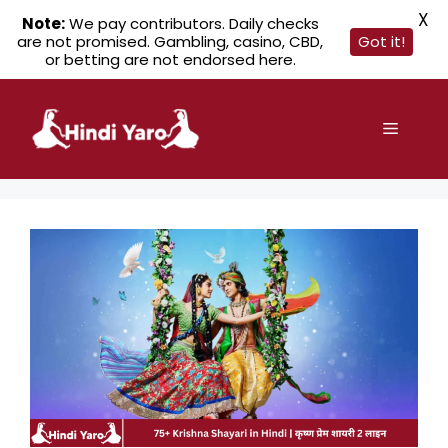
X
Note:
We pay contributors. Daily checks
are not promised. Gambling, casino, CBD,
Got it!
or betting are not endorsed here.
Skip
to
Menu
content