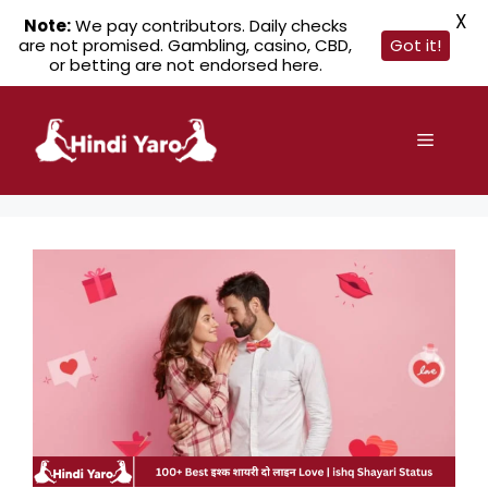
X
Note:
We pay contributors. Daily checks
are not promised. Gambling, casino, CBD,
Got it!
or betting are not endorsed here.
Skip
to
Menu
content