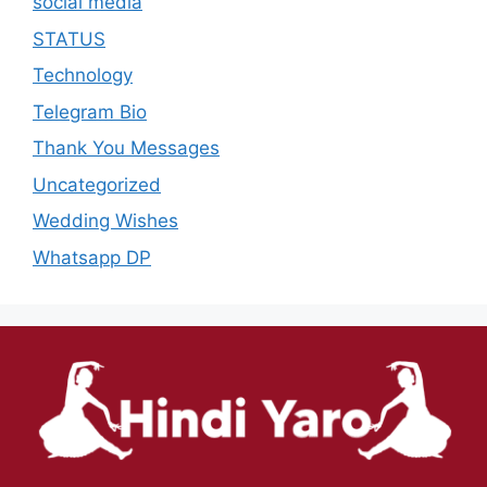
social media
STATUS
Technology
Telegram Bio
Thank You Messages
Uncategorized
Wedding Wishes
Whatsapp DP