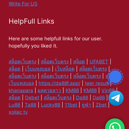
Write For US
HelpFull Links
Here are some helpfull links for our user.
hopefully you liked it.
สล็อตเว็บตรง
|
สล็อตเว็บตรง
|
สล็อต
|
UFABET
|
สล็อต
|
เว็บแทงบอล
|
เว็บสล็อต
|
สล็อตเว็บตรง
|
สล็อตเว็บตรง
|
สล็อตเว็บตรง
|
สล็อตเว็บตรง
|
สล็อต
|
เว็บแทงบอล
|
https://da88f.app/
|
teer result
|
khanapara
|
ผลหวยลาว
|
KM88
|
KM88
|
Vin88
|
สล็อต
|
Debet
|
สล็อตเว็บตรง
|
Da88
|
Da88
|
Lu88
|
Ta88
|
Lucky88
|
11bet
|
ยูฟ่า
|
Zbet
|
xoilac tv