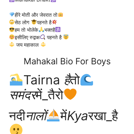
हीरे मोती और जेवरात तो
सेठ लोग
पहनते है
हम तो भोलेके
भक्तहै
इसीलिए रुद्वाक्ष
पहनते है
जय महाकाल
Mahakal Bio For Boys
Tairna
है
तो
समंदर
में_तैरो
नदी
नालों
में
Kya
रखा_है