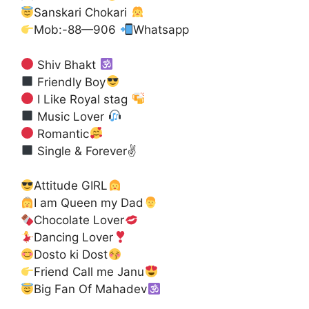
Sanskari Chokari
Mob:-88—906
Whatsapp
Shiv Bhakt
Friendly Boy
I Like Royal stag
Music Lover
Romantic
Single & Forever✌
Attitude GIRL
I am Queen my Dad
Chocolate Lover
Dancing Lover
Dosto ki Dost
Friend Call me Janu
Big Fan Of Mahadev