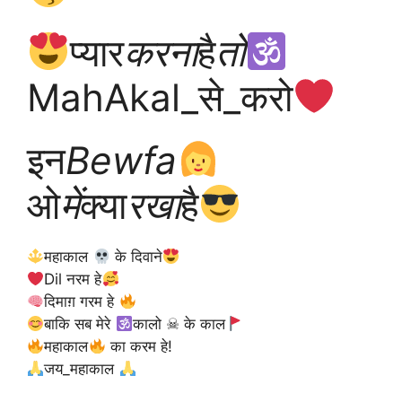
प्यार
करना
है
तो
MahAkal_से_करो
इन
Bewfa
ओ
में
क्या
रखा
है
महाकाल
के दिवाने
Dil नरम हे
दिमाग़ गरम हे
बाकि सब मेरे
कालो ☠ के काल
महाकाल
का करम हे!
जय_महाकाल