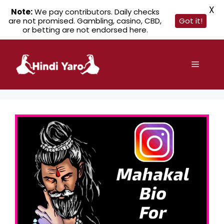
X
Note:
We pay contributors. Daily checks
are not promised. Gambling, casino, CBD,
Got it!
or betting are not endorsed here.
Skip
to
Menu
content