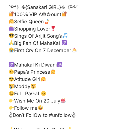
༺》❉{Sanskari GIRL}❉《༻
100℅ VIP A©©ount
Selfie Queen
Shopping Lover
Sings Of Arijit Song’s
Big Fan Of MahaKal
First Cry On 7 December
Mahakal Ki Diwani
Papa’s Princess
Atitude Girl
Moddy
FuLl PaGaL
Wish Me On 20 July
Follow me
✌️Don’t FollOw to #unfollow✌️