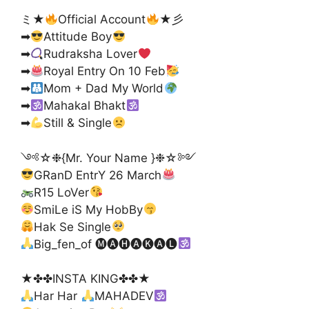
ミ★
Official Account
★彡
➡
Attitude Boy
➡
Rudraksha Lover
➡
Royal Entry On 10 Feb
➡
Mom + Dad My World
➡
Mahakal Bhakt
➡
Still & Single
༺☆❉{Mr. Your Name }❉☆༻
GRanD EntrY 26 March
R15 LoVer
SmiLe iS My HobBy
Hak Se Single
Big_fen_of 🅜🅐🅗🅐🅚🅐🅛
★✤✤INSTA KING✤✤★
Har Har
MAHADEV