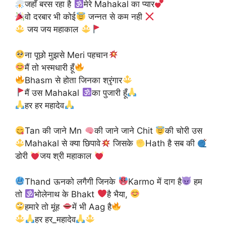
जहाँ बरस रहा है
मेरे Mahakal का प्यार
वो दरबार भी कोई
जन्नत से कम नही
जय जय महाकाल
ना पूछो मुझसे Meri पहचान
मैं तो भस्मधारी हूँ
Bhasm से होता जिनका श्रृंगार
मैं उस Mahakal
का पुजारी हूँ
हर हर महादेव
Tan की जाने Mn
की जाने जाने Chit
की चोरी उस
Mahakal से क्या छिपावे
जिसके
Hath है सब की
डोरी
जय श्री महाकाल
Thand ऊनको लगैगी जिनके
Karmo में दाग है
हम
तो
भोलेनाथ के Bhakt
है भैया,
हमारे तो मूंह
में भी Aag है
हर हर_महादेव