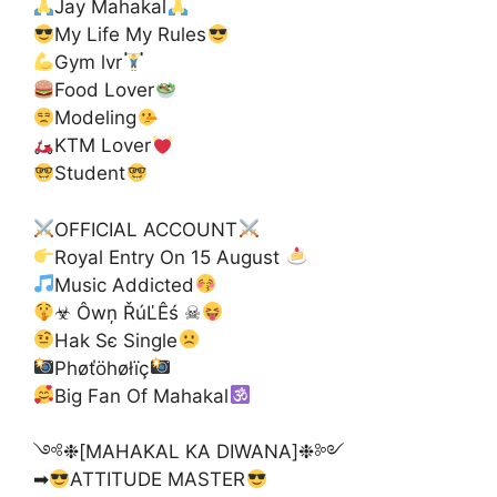
Jay Mahakal
My Life My Rules
Gym lvr
Food Lover
Modeling
KTM Lover
Student
OFFICIAL ACCOUNT
Royal Entry On 15 August
Music Addicted
☣ Ôwņ ŘúĽÊś ☠
Hak Sє Single
Phøťöhøłïç
Big Fan Of Mahakal
༺❉[MAHAKAL KA DIWANA]❉༻
➡
ATTITUDE MASTER