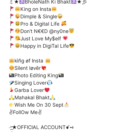
ミ★
BholeNath Ki Bhakt
★彡
King on Insta
Dimple & Single
Pro & Digital Life
Don’t N€€D @ny0ne
Just Love My$elf
Happy in DigiTal Life
kìñg øf Insta
Silent løvēr
Photo Editing King
Singing Lover
Garba Lover
Mahakal Bhakt
Wish Me On 30 Sept
✌️FollOw Me✌️
⏤͟͟͞͞★OFFICIAL ACCOUNTꗄ➺