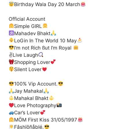
Birthday Wala Day 20 March
Official Account
Simple GIRL
Mahadev Bhakt
LoGin In The World 10 May
I’m not Rich ßut I’m Royal
✌
Live Laugh
Shopping Lover
Silent Lover
100% Vip Account.
Jay Mahakal
Mahakal Bhakt
Love Photography
Car’s Lover
MÖM Fïrst Kiss 31/05/1997
Fâshïôñåblé.