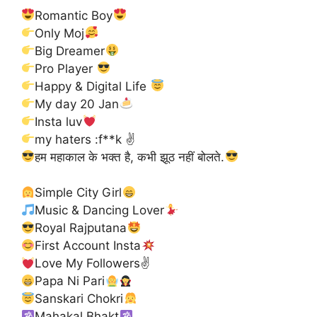
Romantic Boy
Only Moj
Big Dreamer
Pro Player
Happy & Digital Life
My day 20 Jan
Insta luv
my haters :f**k ✌
हम महाकाल के भक्त है, कभी झूठ नहीं बोलते.
Simple City Girl
Music & Dancing Lover
Royal Rajputana
First Account Insta
Love My Followers✌
Papa Ni Pari
Sanskari Chokri
Mahakal Bhakt