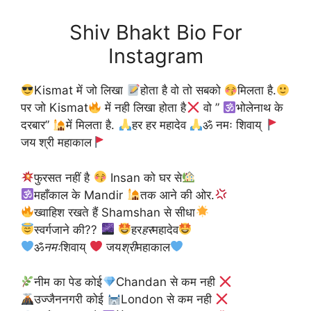
Shiv Bhakt Bio For
Instagram
Kismat में जो लिखा
होता है वो तो सबको
मिलता है.
पर जो Kismat
में नही लिखा होता है
वो ”
भोलेनाथ के
दरबार”
में मिलता है.
हर हर महादेव
ॐ नमः शिवाय्
जय श्री महाकाल
फुरसत नहीं है
Insan को घर से
महाँकाल के Mandir
तक आने की ओर.
ख्वाहिश रखते हैं Shamshan से सीधा
स्वर्गजाने की??
हर
हर
महादेव
ॐ
नमः
शिवाय्
जय
श्री
महाकाल
नीम का पेड कोई
Chandan से कम नही
उज्जैननगरी कोई
London से कम नही