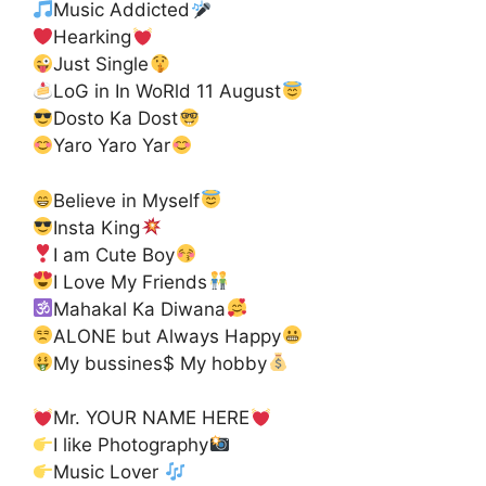
Music Addicted
Hearking
Just Single
LoG in In WoRld 11 August
Dosto Ka Dost
Yaro Yaro Yar
Believe in Myself
Insta King
I am Cute Boy
I Love My Friends
Mahakal Ka Diwana
ALONE but Always Happy
My bussines$ My hobby
Mr. YOUR NAME HERE
I like Photography
Music Lover