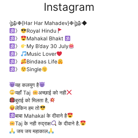
Instagram
ঔৣ☬❉{Har Har Mahadev}❉ঔৣ☬◆
》
Royal Hindu
》
Mahakal Bhakt
》
My B’day 30 July
》
Music Lover
》
Bindaas Life
》
Single
यह कलयुग है
यहाँ Taj
अच्छाई को नही
बुराई को मिलता है,
लेकिन हम तो
बाबा Mahakal के दीवाने है
Taj के नही रुद्राक्ष
के दीवाने है.
जय जय महाकाल