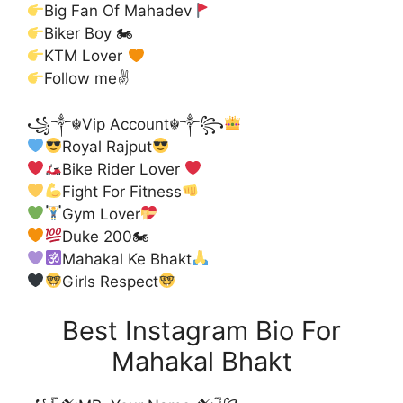
Big Fan Of Mahadev
Biker Boy 🏍
KTM Lover
Follow me✌
꧁༒☬Vip Account☬༒꧂
Royal Rajput
Bike Rider Lover
Fight For Fitness
Gym Lover
Duke 200🏍
Mahakal Ke Bhakt
Girls Respect
Best Instagram Bio For
Mahakal Bhakt