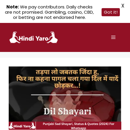
X
Note:
We pay contributors. Daily checks
are not promised. Gambling, casino, CBD,
Got it!
or betting are not endorsed here.
Skip
to
Menu
content