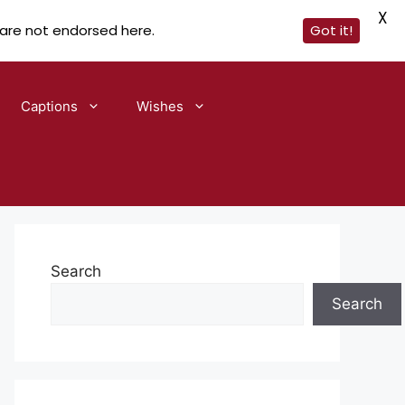
X
 are not endorsed here.
Got it!
Captions
Wishes
Search
Search