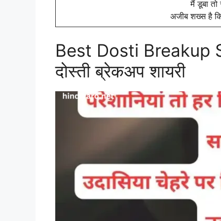
मैं डूबा तो
अजीब शख्स है क
Best Dosti Breakup S
दोस्ती ब्रेकअप शायरी