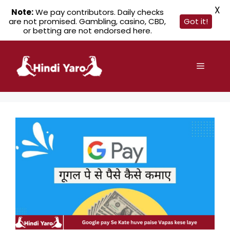
X
Note:
We pay contributors. Daily checks
are not promised. Gambling, casino, CBD,
Got it!
or betting are not endorsed here.
Skip
to
Menu
content