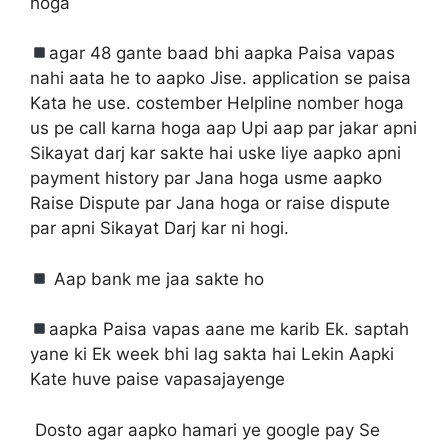
hoga
agar 48 gante baad bhi aapka Paisa vapas
nahi aata he to aapko Jise. application se paisa
Kata he use. costember Helpline nomber hoga
us pe call karna hoga aap Upi aap par jakar apni
Sikayat darj kar sakte hai uske liye aapko apni
payment history par Jana hoga usme aapko
Raise Dispute par Jana hoga or raise dispute
par apni Sikayat Darj kar ni hogi.
Aap bank me jaa sakte ho
aapka Paisa vapas aane me karib Ek. saptah
yane ki Ek week bhi lag sakta hai Lekin Aapki
Kate huve paise vapasajayenge
Dosto agar aapko hamari ye google pay Se