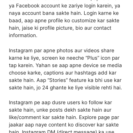
ya Facebook account ke zariye login karein, ya
naya account bana sakte hain. Login karne ke
baad, aap apne profile ko customize kar sakte
hain, jaise ki profile picture, bio aur contact
information.
Instagram par apne photos aur videos share
karne ke liye, screen ke neeche “Plus” icon par
tap karein. Yahan se aap apne device se media
choose karke, captions aur hashtags add kar
sakte hain. Aap “Stories” feature ka bhi use kar
sakte hain, jo 24 ghante ke liye visible rehti hai.
Instagram pe aap dusre users ko follow kar
sakte hain, unke posts dekh sakte hain aur
like/comment kar sakte hain. Explore page par
jaakar aap naye content ko discover kar sakte
hain. Instagram DM (direct message) ka use