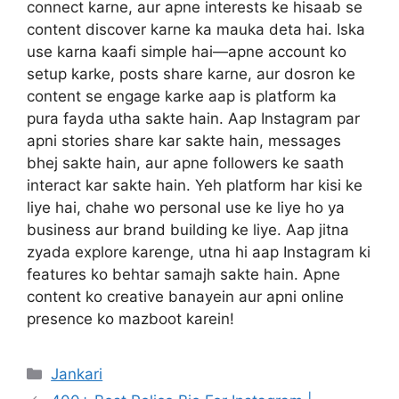
connect karne, aur apne interests ke hisaab se
content discover karne ka mauka deta hai. Iska
use karna kaafi simple hai—apne account ko
setup karke, posts share karne, aur dosron ke
content se engage karke aap is platform ka
pura fayda utha sakte hain. Aap Instagram par
apni stories share kar sakte hain, messages
bhej sakte hain, aur apne followers ke saath
interact kar sakte hain. Yeh platform har kisi ke
liye hai, chahe wo personal use ke liye ho ya
business aur brand building ke liye. Aap jitna
zyada explore karenge, utna hi aap Instagram ki
features ko behtar samajh sakte hain. Apne
content ko creative banayein aur apni online
presence ko mazboot karein!
Categories
Jankari