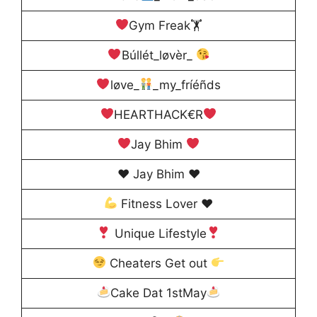
Gym Freak🏋
Búllét_løvèr_
løve_
_my_fríéñds
HEARTHACK€R
Jay Bhim
♥️ Jay Bhim ♥️
Fitness Lover
♥️
Unique Lifestyle
Cheaters Get out
Cake Dat 1stMay