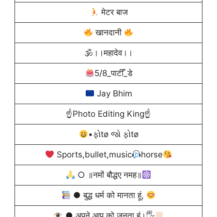
मेटर बाज
खानदानी
🕉।।महादेव।।
5/8_पाटीँ_डे
Jay Bhim
☝️Photo Editing King☝️
•ફોtø જો ફોtø
Sports,bullet,music
horse
○ ॥नमों बौद्धए नमह॥
● बुद्ध धर्म को मानता हूं,
● अपने आप को जनता हूं।🖐