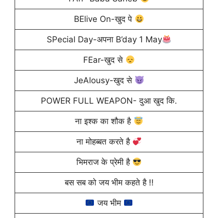
BElive On-खुद पे
SPecial Day-अपना B’day 1 May
FEar-खुद से
JeAlousy-खुद से
POWER FULL WEAPON- दुआ खुद कि.
ना इश्क का शौक है
ना मोहब्बत करते है
भिमराज के प्रेमी है
बस सब को जय भीम कहते है !!
जय भीम