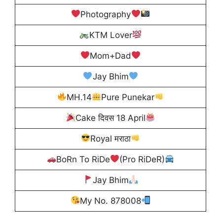
Photography
KTM Lover
Mom+Dad
Jay Bhim
MH.14
Pure Punekar
Cake दिवस 18 April
Royal मराठा
BoRn To RiDe
(Pro RiDeR)
Jay Bhim
My No. 878008