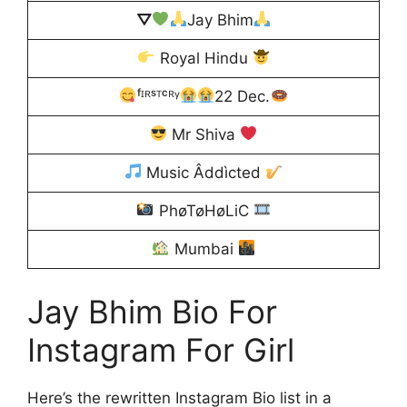
⛛
Jay Bhim
Royal Hindu
ᶠᴵᴿˢᵀᶜᴿᵞ
22 Dec.
Mr Shiva
Music Âddìcted
PhøTøHøLiC
Mumbai
Jay Bhim Bio For
Instagram For Girl
Here’s the rewritten Instagram Bio list in a