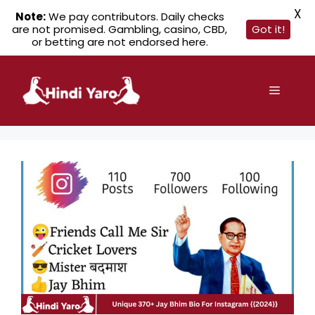
X
Note:
We pay contributors. Daily checks
are not promised. Gambling, casino, CBD,
Got it!
or betting are not endorsed here.
Skip
to
Menu
content