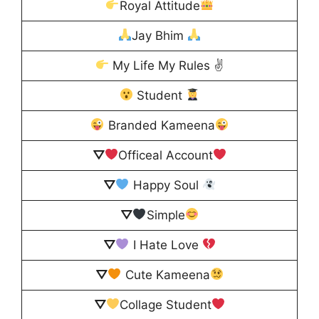
Royal Attitude
Jay Bhim
My Life My Rules ✌
Student
Branded Kameena
⛛
Officeal Account
⛛
Happy Soul
⛛
Simple
⛛
I Hate Love
⛛
Cute Kameena
⛛
Collage Student