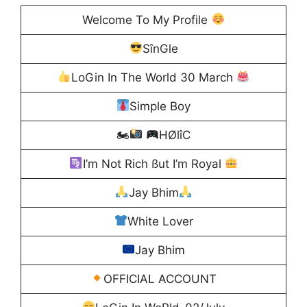
Welcome To My Profile
SînGle
LoGin In The World 30 March
Simple Boy
🏍
HØlîC
I’m Not Rich ßut I’m Royal
Jay Bhim
White Lover
Jay Bhim
OFFICIAL ACCOUNT