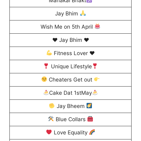
Mahakal Bhakt
Jay Bhim
Wish Me on 5th April
♥️ Jay Bhim ♥️
Fitness Lover
♥️
Unique Lifestyle
Cheaters Get out
Cake Dat 1stMay
Jay Bheem
Blue Collars
Love Equality