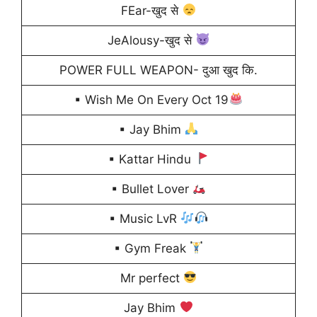
FEar-खुद से
JeAlousy-खुद से
POWER FULL WEAPON- दुआ खुद कि.
▪ Wish Me On Every Oct 19
▪ Jay Bhim
▪ Kattar Hindu
▪ Bullet Lover
▪ Music LvR
▪ Gym Freak
Mr perfect
Jay Bhim