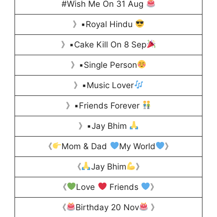
#Wish Me On 31 Aug
》▪Royal Hindu
》▪Cake Kill On 8 Sep
》▪Single Person
》▪Music Lover
》▪Friends Forever
》▪Jay Bhim
《
Mom & Dad
My World
》
《
Jay Bhim
》
《
Love
Friends
》
《
Birthday 20 Nov
》