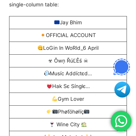
single-column table:
Jay Bhim
OFFICIAL ACCOUNT
LoGin In WoRld_6 April
☣ Ôwņ ŘúĽÊś ☠
Muѕíc Addíctєd…
Hak Sє Sínglє…
Gym Lover
Phøťöhøłïç
Wine City