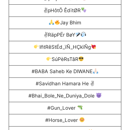
✌pHôtŌ ÊdïtØR
Jay Bhim
✌RäpPËr BøY
IñtRêStÉd_ïÑ_HÇkïÑg
SúPèRsTâR
#BABA Saheb Ke DIWANE
#Savidhan Hamara He ✌
#Bhai_Bole_Ne_Duniya_Dole
#Gun_Lover
#Horse_Lover