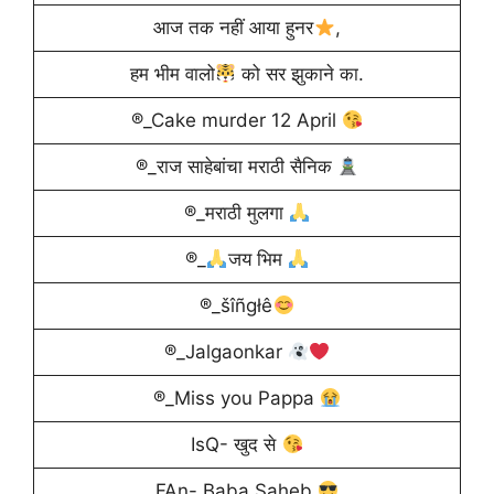
आज तक नहीं आया हुनर
,
हम भीम वालो
को सर झुकाने का.
®_Cake murder 12 April
®_राज साहेबांचा मराठी सैनिक
®_मराठी मुलगा
®_
जय भिम
®_šîñgłê
®_Jalgaonkar
®_Miss you Pappa
IsQ- खुद से
FAn- Baba Saheb