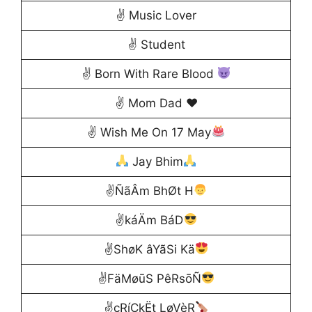
✌️ Music Lover
✌ Student
✌ Born With Rare Blood
✌ Mom Dad ♥️
✌ Wish Me On 17 May
Jay Bhim
✌ÑãÂm BhØt H
✌káÄm BáD
✌ShøK âYãSi Kä
✌FäMøūS PêRsōÑ
✌çRíÇkËt LøVèR