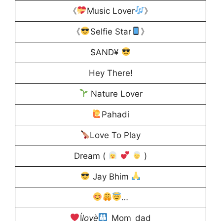
《
Music Lover
》
《
Selfie Star
》
$AND¥
Hey There!
Nature Lover
Pahadi
Love To Play
Dream (
)
Jay Bhim
…
Í
lovè
_Mom_dad