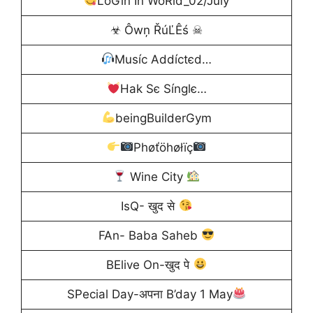
LoGin In WoRld_02/July
☣ Ôwņ ŘúĽÊś ☠
Muѕíc Addíctєd…
Hak Sє Sínglє…
beingBuilderGym
Phøťöhøłïç
Wine City
IsQ- खुद से
FAn- Baba Saheb
BElive On-खुद पे
SPecial Day-अपना B’day 1 May