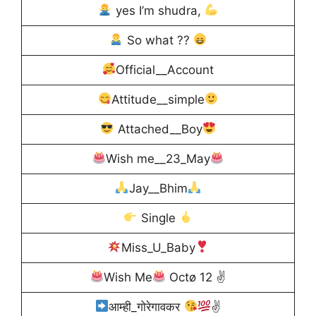
yes I’m shudra,
So what ??
Official__Account
Attitude__simple
Attached__Boy
Wish me__23_May
Jay__Bhim
Single
Miss_U_Baby
Wish Me
Octø 12 ✌
आम्ही_गोरेगावकर
✌