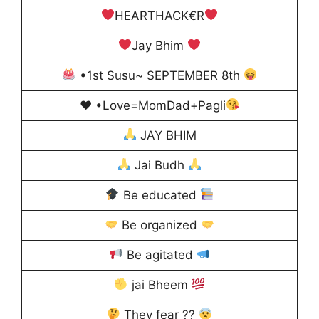
HEARTHACK€R
Jay Bhim
•1st Susu~ SEPTEMBER 8th
♥️
•Love=MomDad+Pagli
JAY BHIM
Jai Budh
Be educated
Be organized
Be agitated
jai Bheem
They fear ??