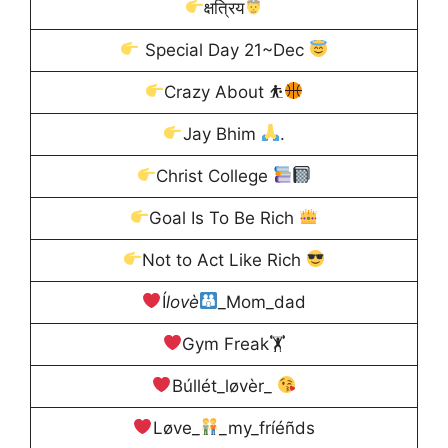
क्षत्रिय
Special Day 21~Dec
Crazy About ⛹
Jay Bhim
.
Christ College
Goal Is To Be Rich
Not to Act Like Rich
Í
lovè
_Mom_dad
Gym Freak🏋
Búllét_løvèr_
Løve_
_my_fríéñds