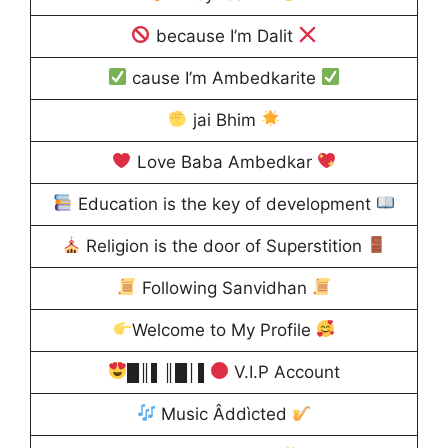
because I’m Dalit
cause I’m Ambedkarite
jai Bhim
Love Baba Ambedkar
Education is the key of development
Religion is the door of Superstition
Following Sanvidhan
Welcome to My Profile
█║▌║█│▌
V.I.P Account
Music Âddìcted